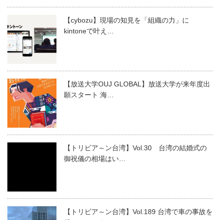
【cybozu】現場の知見を「組織の力」に
kintoneで叶え…
【放送大学OUJ GLOBAL】放送大学が来年度出
願スタート 海…
【トリビア～ン台湾】Vol.30 台湾の結婚式の
御祝儀の相場はい…
【トリビア～ン台湾】Vol.189 台湾で車の事故を