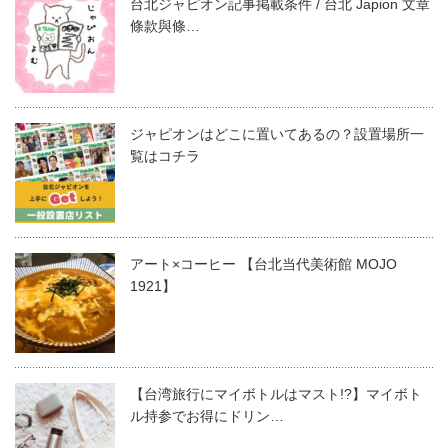
台北ジャピオン記事掲載条件 / 台北 Japion 文章
條款與條…
ジャピオンはどこに置いてあるの？設置場所一
覧はコチラ
アート×コーヒー 【台北当代美術館 MOJO
1921】
【台湾旅行にマイボトルはマスト!?】マイボト
ル持参でお得にドリン…