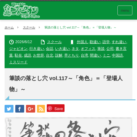
menu
ホーム
スクール
筆談の落とし穴 vol.117～「角色」＝「登場人物」～
2026/6/12
スクール
外国人
,
勘違い
,
語学
,
すれ違い
,
ジャピオン
,
行き違い
,
会話
,
いき違い
,
ネタ
,
オフィス
,
筆談
,
公司
,
書き言
葉
,
駐在
,
成語
,
お世辞
,
台北
,
誤解
,
早とちり
,
台湾
,
間違い
,
ミニ
,
中国語
,
ミスリード
筆談の落とし穴 vol.117～「角色」＝「登場人
物」～
Save