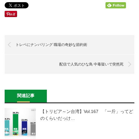
トレペにナンバリング 職場の奇妙な節約術
配信で人気のひな鳥 中毒疑いで突然死
関連記事
【トリビア～ン台湾】Vol.167 「一斤」ってど
のくらいだっけ…