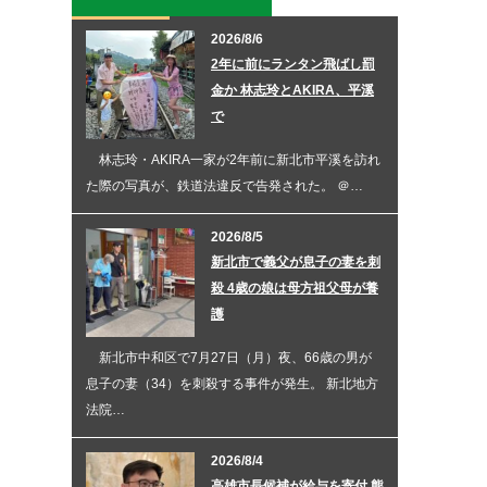
2026/8/6
2年に前にランタン飛ばし罰
金か 林志玲とAKIRA、平溪
で
林志玲・AKIRA一家が2年前に新北市平溪を訪れ
た際の写真が、鉄道法違反で告発された。 ＠…
2026/8/5
新北市で義父が息子の妻を刺
殺 4歳の娘は母方祖父母が養
護
新北市中和区で7月27日（月）夜、66歳の男が
息子の妻（34）を刺殺する事件が発生。 新北地方
法院…
2026/8/4
高雄市長候補が給与を寄付 熊