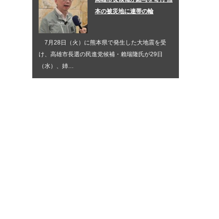
本の被災地に連帯の輪
7月28日（火）に熊本県で発生した大地震を受
け、高雄市長選の民進党候補・賴瑞隆氏が29日
（水）、姉…