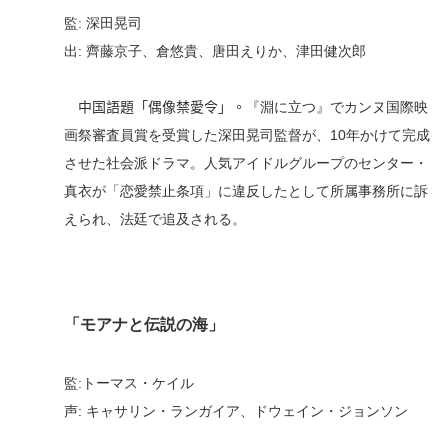
監
:
深田晃司
出
:
齊藤京子、倉悠貴、唐田えりか、津田健次郎
中国語題「偶像禁愛令」。
『淵に立つ』でカンヌ国際映
画祭審査員賞を受賞した深田晃司監督が、10年かけて完成
させた社会派ドラマ。人気アイドルグループのセンター・
真衣が「恋愛禁止条項」に違反したとして所属事務所に訴
えられ、法廷で追及される。
「モアナと伝説の海」
監
:
トーマス・ケイル
声
:
キャサリン・ランガイア、ドウェイン・ジョンソン