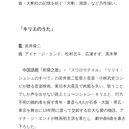
族・大豹社の記憶を紡ぐ『大豹：洄游』など力作揃い
。
「
キリエのうた」
監
:
岩井俊二
出
:
アイナ・ジ・エンド、松村北斗、広瀬すず、黒木華
中国語題「祈憐之歌」。
『スワロウテイル』『リリイ・
シ
ュシュのすべて』の岩井俊二監督と音楽・小林武史コン
ビが贈る音楽映画。東日本大震災で肉親を失い、歌うこと
でしか声を出せない路上ミュージシャン・キリエと、行方
不明の婚約者を探す青年・夏彦ら4人が石巻・大阪・帯広・
東京を舞台に13年間に
渡って
交錯する壮大な愛の物語。ア
イナ・ジ・エンドが映画初主演を果たし、劇中曲6曲を書き
下ろした。