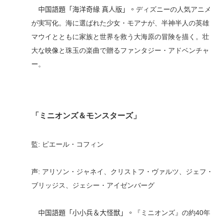
中国語題「海洋奇緣
真人版」。
ディズニーの人気アニメ
が
実写化。海に選ばれた少女
・
モアナが、半神半人の英雄
マウイとともに家族と世界を救う大海原の冒険を描く。壮
大な映像と珠玉の楽曲で贈るファンタジー・アドベンチャ
ー。
「
ミニオンズ
＆
モンスターズ
」
監
:
ピエール・コフィン
声
:
アリソン・ジャネイ、クリストフ・ヴァルツ、ジェフ・
ブリッジス、ジェシー・アイゼンバー
グ
中国語題「
小小兵
＆
大
怪獣
」。
『ミニオンズ』の約40年