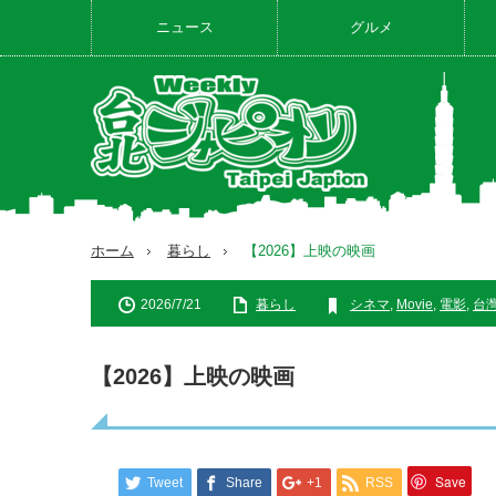
ニュース
グルメ
ホーム
暮らし
【2026】上映の映画
2026/7/21
暮らし
シネマ
,
Movie
,
電影
,
台
【2026】上映の映画
Save
Tweet
Share
+1
RSS