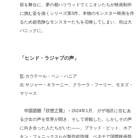
前を舞台に、夢の都ハリウッドでミニオンたちが映画制作
に挑む姿を描くシリーズ第3作。本物のモンスター映画を作
るため
超危険なモンスターたち
を
召喚
してしまい
、街は大
パニックに。
「
ヒンド・ラジャブの声
」
監
:
カウテール・ベン・ハニア
出
:
サジャー・キラーニー、クラーラ・フーリー、モタズ・
マリース
中国語題「
欣
徳
之聲
」。
2024年1月、ガザ地区に住むあ
る少女の声を世界が聞き、そして傍観した。
しかしその声
に向き合った
人たちがいた――。
ブラッド・ピット、ホア
キン・フェニックスらが製作総指揮
、
ベネチア国際映画祭