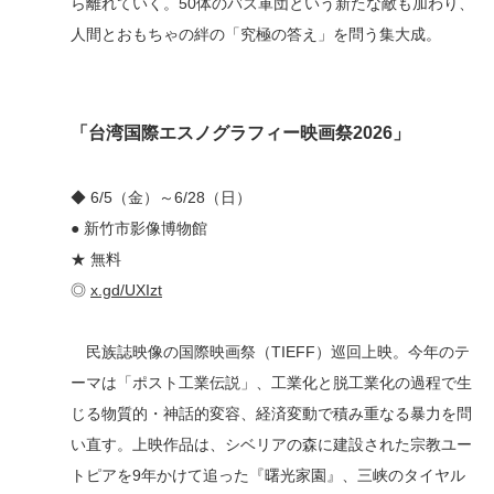
ら離れていく。50体のバズ軍団という新たな敵も加わり、
人間とおもちゃの絆の「究極の答え」を問う集大成。
「
台湾国際エスノグラフィー映画祭2026
」
◆ 6/5（金）～6/28（日）
● 新竹市影像博物館
★
無料
◎
x.gd/UXIzt
民族誌映像の国際映画祭（TIEFF
）
巡回上映。今年のテ
ーマは「ポスト工業伝説」
、
工業化と脱工業化の過程で生
じる物質的・神話的変容、経済変動で積み重なる暴力を問
い直す。上映作品は、シベリアの森に建設された宗教ユー
トピアを9年かけて追った『曙光家園』、三峡のタイヤル