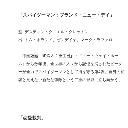
「スパイダーマン：ブランド・ニュー・デイ」
監
:
デスティン・ダニエル・クレットン
出
:
トム・ホランド
、
ゼンデイヤ
、
マーク・ラファロ
中国語題「
蜘蛛人：重生日
」。
『ノー・ウェイ・ホー
ム』から数年後、全世界の人々から
記憶を消されたピータ
ーが全力でスパイダーマンとして街を守る第4弾。自身の変
容と見えない新たな強敵という二重の脅威に立ち向かう。
「
恋愛裁判」