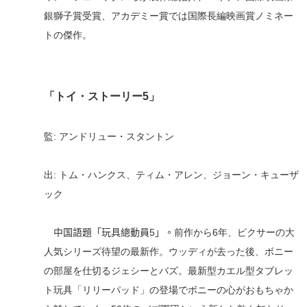
銀獅子賞受賞
、
アカデミー賞では国際長編映画賞ノミネー
ト
の傑作。
「
トイ・ストーリー5」
監
:
アンドリュー・スタントン
出
:
トム・ハンクス、ティム・アレン、ジョーン・キューザ
ック
中国語題「玩具總動員5」。
前作から6年、ピクサーの
大
人気
シリーズ待望の最新作。ウッディが去った後、ボニー
の部屋を仕切るジェシーとバズ
。
最新型カエル型タブレッ
ト玩具「リリーパッド」の登場でボニーの心がおもちゃか