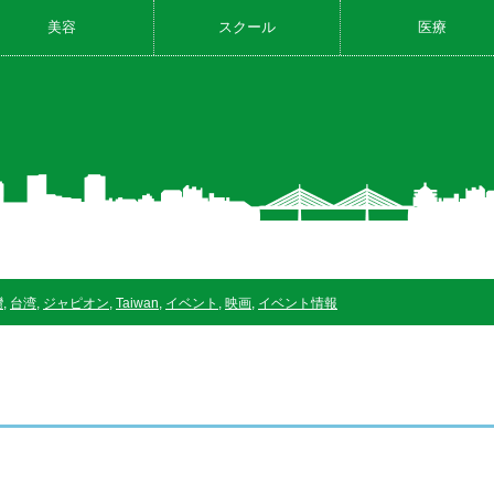
美容
スクール
医療
灣
,
台湾
,
ジャピオン
,
Taiwan
,
イベント
,
映画
,
イベント情報