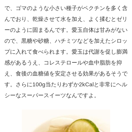
で、
ゴマのような小さい種子が
ペクチン
を多く含
んで
おり
、
乾燥させて
水を加え、
よく
揉むと
ゼリ
ーのように固まる
ん
です。愛玉自体は甘みがない
ので、黒糖や
砂糖、ハチミツなどを加えたシロッ
プに
入れて食べられます。
愛玉は代謝を促し膨満
感があるうえ、
コレステロールや血中脂肪を抑
え、食後の血糖値を安定させる効果があるそうで
す
。
さらに
100g当たりわずか2
kC
alと
非常にヘル
シー
な
スーパースイーツな
ん
ですよ
。