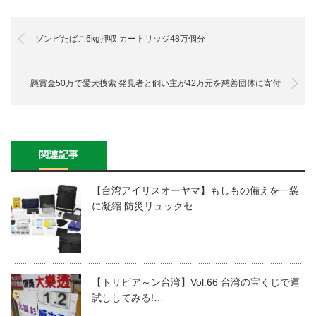
ゾンビたばこ6kg押収 カートリッジ48万個分
懸賞金50万で愛犬捜索 発見者と飼い主が42万元を慈善団体に寄付
関連記事
【台湾アイリスオーヤマ】もしもの備えを一袋
に凝縮 防災リュックセ…
【トリビア～ン台湾】Vol.66 台湾の宝くじで運
試ししてみる!…