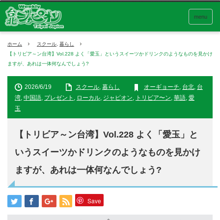
menu
ホーム
スクール
,
暮らし
【トリビア～ン台湾】Vol.228 よく「愛玉」というスイーツかドリンクのようなものを見かけ
ますが、あれは一体何なんでしょう?
2026/6/19
スクール
,
暮らし
オーギョーチ
,
台北
,
台
湾
,
中国語
,
プレゼント
,
ローカル
,
ジャピオン
,
トリビア〜ン
,
華語
,
愛
玉
【トリビア～ン台湾】Vol.228 よく「愛玉」と
いうスイーツかドリンクのようなものを見かけ
ますが、あれは一体何なんでしょう?
Save