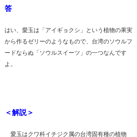
答
はい、愛玉は「アイギョクシ」という
植物の果実
から作るゼリーのような
もので、
台湾
のソウルフ
ードならぬ「ソウルスイーツ」の一つな
ん
です
よ。
＜解説＞
愛玉は
クワ科イチジク属
の台湾固有種の植物