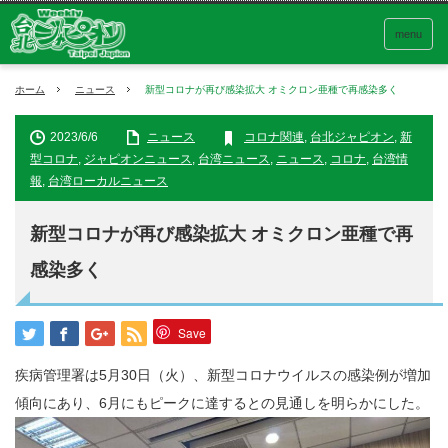
menu
ホーム
ニュース
新型コロナが再び感染拡大 オミクロン亜種で再感染多く
2023/6/6
ニュース
コロナ関連
,
台北ジャピオン
,
新
型コロナ
,
ジャピオンニュース
,
台湾ニュース
,
ニュース
,
コロナ
,
台湾情
報
,
台湾ローカルニュース
新型コロナが再び感染拡大 オミクロン亜種で再
感染多く
Save
疾病管理署は5月30日（火）、新型コロナウイルスの感染例が増加
傾向にあり、6月にもピークに達するとの見通しを明らかにした。