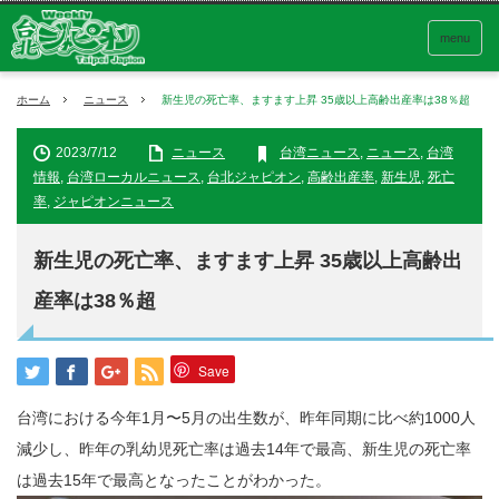
menu
ホーム
ニュース
新生児の死亡率、ますます上昇 35歳以上高齢出産率は38％超
2023/7/12
ニュース
台湾ニュース
,
ニュース
,
台湾
情報
,
台湾ローカルニュース
,
台北ジャピオン
,
高齢出産率
,
新生児
,
死亡
率
,
ジャピオンニュース
新生児の死亡率、ますます上昇 35歳以上高齢出
産率は38％超
Save
台湾における今年1月〜5月の出生数が、昨年同期に比べ約1000人
減少し、昨年の乳幼児死亡率は過去14年で最高、新生児の死亡率
は過去15年で最高となったことがわかった。