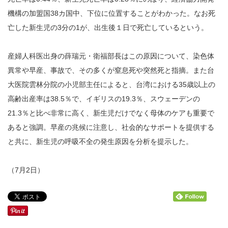
機構の加盟国38カ国中、下位に位置することがわかった。なお死
亡した新生児の3分の1が、出生後１日で死亡しているという。
産婦人科医出身の薛瑞元・衛福部長はこの原因について、染色体
異常や早産、事故で、その多くが窒息死や突然死と指摘。また台
大医院雲林分院の小児部主任によると、台湾における35歳以上の
高齢出産率は38.5％で、イギリスの19.3％、スウェーデンの
21.3％と比べ非常に高く、新生児だけでなく母体のケアも重要で
あると強調。早産の兆候に注意し、社会的なサポートを提供する
と共に、新生児の呼吸不全の発生原因を分析を提示した。
（7月2日）