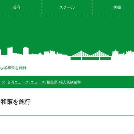
美容
スクール
医療
にも緩和策を施行
ース
,
台湾ニュース
,
ニュース
,
福島県
,
輸入規制緩和
緩和策を施行