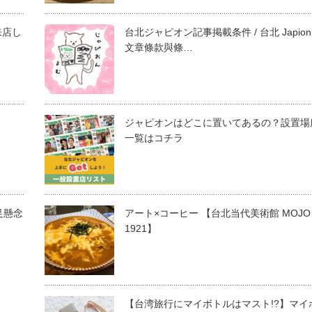
来店し
台北ジャピオン記事掲載条件 / 台北 Japion
文章條款與條…
ジャピオンはどこに置いてあるの？設置場
一覧はコチラ
足懸念
アート×コーヒー 【台北当代美術館 MOJO
1921】
【台湾旅行にマイボトルはマスト!?】マイ