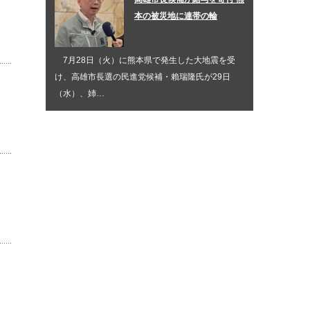
本の被災地に連帯の輪
7月28日（火）に熊本県で発生した大地震を受
け、高雄市長選の民進党候補・賴瑞隆氏が29日
（水）、姉…