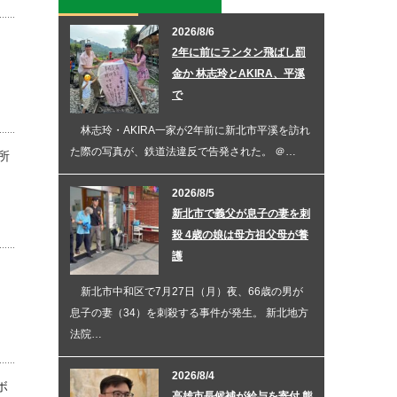
2026/8/6
2年に前にランタン飛ばし罰
金か 林志玲とAKIRA、平溪
で
林志玲・AKIRA一家が2年前に新北市平溪を訪れ
た際の写真が、鉄道法違反で告発された。 ＠…
所
2026/8/5
新北市で義父が息子の妻を刺
殺 4歳の娘は母方祖父母が養
護
新北市中和区で7月27日（月）夜、66歳の男が
息子の妻（34）を刺殺する事件が発生。 新北地方
法院…
2026/8/4
ボ
高雄市長候補が給与を寄付 熊