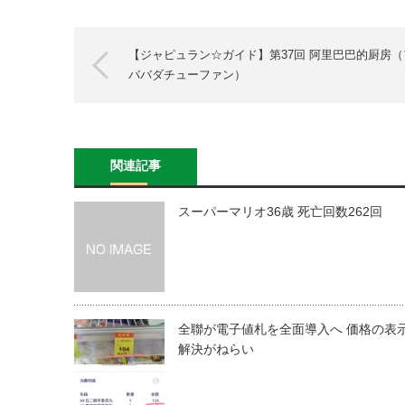
【ジャピュラン☆ガイド】第37回 阿里巴巴的厨房（
ババダチューファン）
関連記事
スーパーマリオ36歳 死亡回数262回
全聯が電子値札を全面導入へ 価格の表
解決がねらい