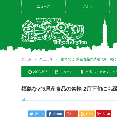
ニュース
グルメ
ホーム
ニュース
福島など5県産食品の禁輸 2月下旬
2022/2/15
ニュース
台湾
,
ジャピオンニュ
福島など5県産食品の禁輸 2月下旬にも
Save
Tweet
Share
+1
RSS