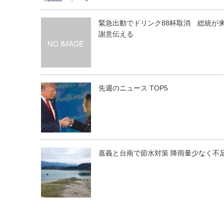
緊急出動でドリンク88杯取消 総統が
謝意伝える
先週のニュース TOP5
嘉義と台南で節水対策 降雨量少なく不