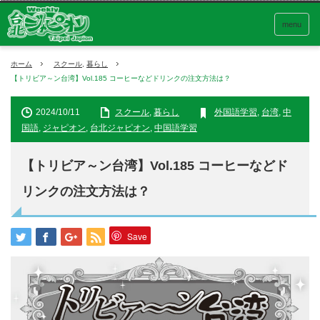
menu
ホーム
スクール
,
暮らし
【トリビア～ン台湾】Vol.185 コーヒーなどドリンクの注文方法は？
2024/10/11
スクール
,
暮らし
外国語学習
,
台湾
,
中
国語
,
ジャピオン
,
台北ジャピオン
,
中国語学習
【トリビア～ン台湾】Vol.185 コーヒーなどド
リンクの注文方法は？
Save