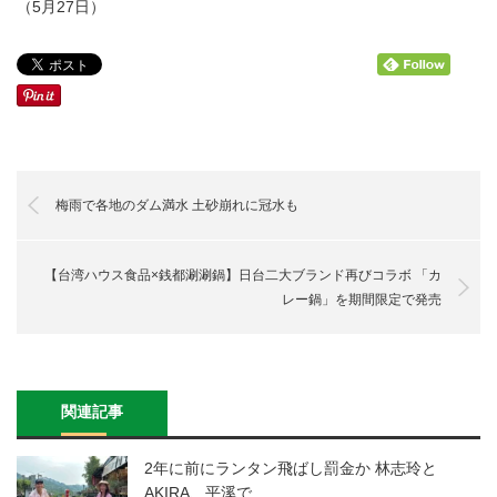
（5月27日）
梅雨で各地のダム満水 土砂崩れに冠水も
【台湾ハウス食品×銭都涮涮鍋】日台二大ブランド再びコラボ 「カ
レー鍋」を期間限定で発売
関連記事
2年に前にランタン飛ばし罰金か 林志玲と
AKIRA、平溪で