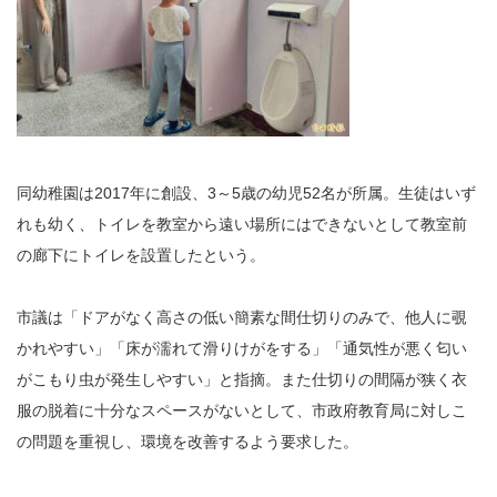
同幼稚園は2017年に創設、3～5歳の幼児52名が所属。生徒はいず
れも幼く、トイレを教室から遠い場所にはできないとして教室前
の廊下にトイレを設置したという。
市議は「ドアがなく高さの低い簡素な間仕切りのみで、他人に覗
かれやすい」「床が濡れて滑りけがをする」「通気性が悪く匂い
がこもり虫が発生しやすい」と指摘。また仕切りの間隔が狭く衣
服の脱着に十分なスペースがないとして、市政府教育局に対しこ
の問題を重視し、環境を改善するよう要求した。