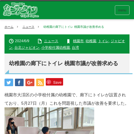
menu
ホーム
ニュース
幼稚園の廊下にトイレ 桃園市議が改善求める
2024/6/9
ニュース
桃園市
,
幼稚園
,
トイレ
,
ジャピオ
ン
,
台北ジャピオン
,
小学校付属幼稚園
,
台湾
幼稚園の廊下にトイレ 桃園市議が改善求める
Save
桃園市大渓区の小学校付属の幼稚園で、廊下にトイレが設置され
ており、5月27日（月）これを問題視した市議が改善を要求した。