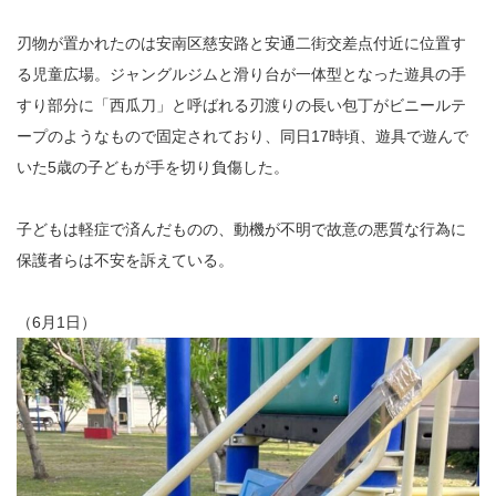
刃物が置かれたのは安南区慈安路と安通二街交差点付近に位置す
る児童広場。ジャングルジムと滑り台が一体型となった遊具の手
すり部分に「西瓜刀」と呼ばれる刃渡りの長い包丁がビニールテ
ープのようなもので固定されており、同日17時頃、遊具で遊んで
いた5歳の子どもが手を切り負傷した。
子どもは軽症で済んだものの、動機が不明で故意の悪質な行為に
保護者らは不安を訴えている。
（6月1日）