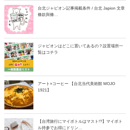
台北ジャピオン記事掲載条件 / 台北 Japion 文章
條款與條…
ジャピオンはどこに置いてあるの？設置場所一
覧はコチラ
アート×コーヒー 【台北当代美術館 MOJO
1921】
【台湾旅行にマイボトルはマスト!?】マイボト
ル持参でお得にドリン…