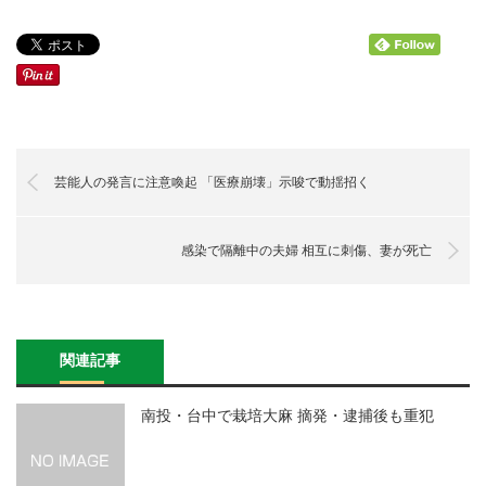
芸能人の発言に注意喚起 「医療崩壊」示唆で動揺招く
感染で隔離中の夫婦 相互に刺傷、妻が死亡
関連記事
南投・台中で栽培大麻 摘発・逮捕後も重犯