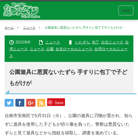
menu
ホーム
ニュース
公園遊具に悪質ないたずら 手すりに包丁で子どもがけが
2022/6/9
ニュース
いたずら
,
包丁
,
台北ニュース
,
台
湾ニュース
,
ニュース
,
公園
,
台北ローカルニュース
,
台湾ローカルニュー
ス
公園遊具に悪質ないたずら 手すりに包丁で子ど
もがけが
Save
台南市安南区で5月31日（火）、公園の遊具に刃物が置かれ、知ら
ずに遊具を使用した子どもが切り傷を負った。警察は悪質ないた
ずらと見て遊具などから指紋を採取し、調査を進めている。