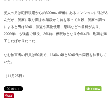
犯人の男は犯行現場から約300ｍの距離にあるマンションに逃げ込
んだが、警察に取り囲まれ階段から首を吊って自殺。警察の調べ
によると男は39歳、強盗や薬物使用、恐喝などの前科があり、
2009年にも強盗で服役、2年前に仮釈放となり今年4月に刑期を満
了したばかりだった。
なお被害者の行員は50歳で、16歳の娘と80歳代の両親を扶養して
いた。
（11月25日）