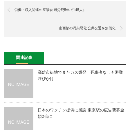
労働・収入関連の座談会 過労死5年で145人に
南西部の汚染悪化 公共交通を無償化
関連記事
高雄市街地でまたガス爆発 死傷者なしも避難
呼びかけ
日本のワクチン提供に感謝 東京駅の広告費募金
額2倍に