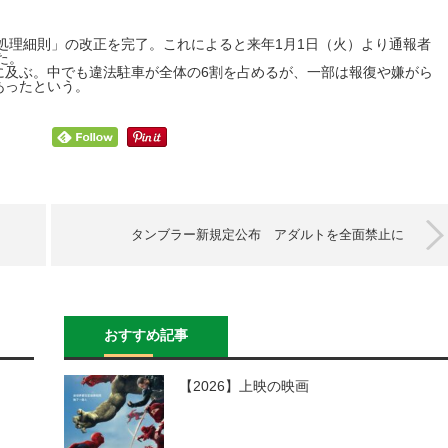
処理細則」の改正を完了。これによると来年1月1日（火）より通報者
た。
に及ぶ。中でも違法駐車が全体の6割を占めるが、一部は報復や嫌がら
あったという。
タンブラー新規定公布 アダルトを全面禁止に
おすすめ記事
【2026】上映の映画