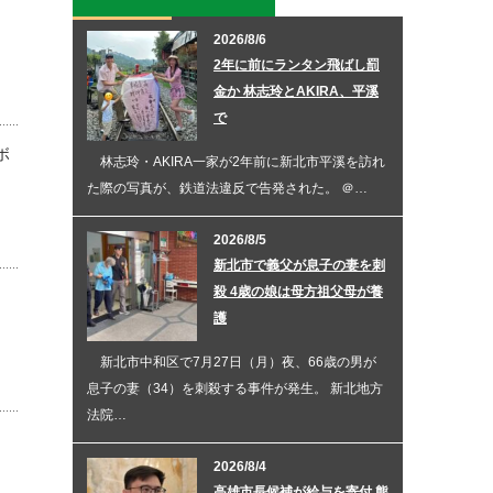
2026/8/6
2年に前にランタン飛ばし罰
金か 林志玲とAKIRA、平溪
で
ボ
林志玲・AKIRA一家が2年前に新北市平溪を訪れ
た際の写真が、鉄道法違反で告発された。 ＠…
2026/8/5
新北市で義父が息子の妻を刺
殺 4歳の娘は母方祖父母が養
護
新北市中和区で7月27日（月）夜、66歳の男が
息子の妻（34）を刺殺する事件が発生。 新北地方
法院…
2026/8/4
高雄市長候補が給与を寄付 熊