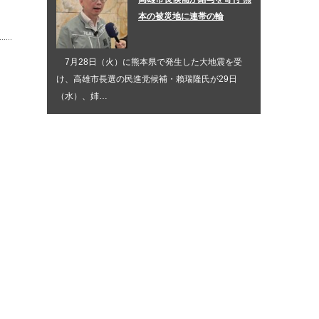
本の被災地に連帯の輪
7月28日（火）に熊本県で発生した大地震を受
け、高雄市長選の民進党候補・賴瑞隆氏が29日
（水）、姉…