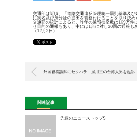
交通部は近頃、「道路交通違反管理統一罰則基準及び
に実名及び身分証の提出を義務付けることを取り決め
交通部の統計によると、昨年の通報検挙数は169万件
せ目的の通報もあり、中には1台に対し30回の通報も
（12月2日）
外国籍看護師にセクハラ 雇用主の台湾人男を起訴
関連記事
先週のニューストップ5