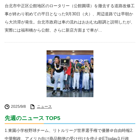
台北市中正区公館地区のロータリー（公館圓環）を撤去する道路改修工
事が終わり初めての平日となった9月30日（火）、周辺道路では早朝か
ら大渋滞が発生。台北市政府は車の流れはおおむね順調と説明したが、
実際には福和橋から公館、さらに新店方面まで車が…
2025/9/8
ニュース
先週のニュース TOP5
1.東園小学校野球チーム、リトルリーグ世界選手権で優勝＠自由時報2.
中華郵政、アメリカ向け商品郵便の受け付けを停止＠ETtoday3.行政