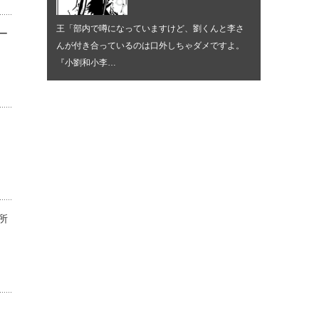
王「部内で噂になっていますけど、劉くんと李さ
ー
んが付き合っているのは口外しちゃダメですよ。
『小劉和小李…
所