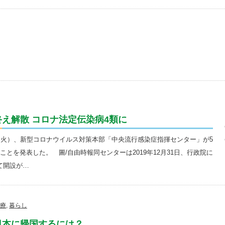
え解散 コロナ法定伝染病4類に
（火）、新型コロナウイルス対策本部「中央流行感染症指揮センター」が5
ことを発表した。 圖/自由時報同センターは2019年12月31日、行政院に
て開設が…
療
,
暮らし
新】日本に帰国するには？