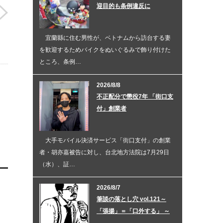
迎目的も条例違反に
宜蘭縣に住む男性が、ベトナムから訪台する妻
を歓迎するためバイクをぬいぐるみで飾り付けた
ところ、条例…
2026/8/8
不正配分で懲役7年 「街口支
付」創業者
大手モバイル決済サービス「街口支付」の創業
者・胡亦嘉被告に対し、台北地方法院は7月29日
（水）、証…
2026/8/7
筆談の落とし穴 vol.121～
「張揚」＝「口外する」 ～