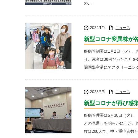
の…
2024/1/9
ニュース
新型コロナ変異株が各
疾病管制署は1月2日（火）、
り、死者は38例だったことを
園国際空港にてスクリーニン
2023/6/6
ニュース
新型コロナが再び感染
疾病管理署は5月30日（火）
との見通しを明らかにした。
数は208人で、中・重症者数