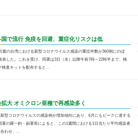
国で流行 免疫を回避、重症化リスクは低
前週の台湾における新型コロナウイルス感染の重症件数が360例にのぼ
発表した。これを受け、同署は3日（水）以降午前7時～22時半まで、桃
グ検査キットを配布すると…
拡大 オミクロン亜種で再感染多く
、新型コロナウイルスの感染例が増加傾向にあり、6月にもピークに達する
同署の羅一鈞・副署長によると、この1週間における1日当たり平均感染者
と合わせ、…