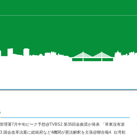
5
病管理署7月中旬ピーク予想@TVBS2.第35回金曲奨が発表 「草東沒有派
3.国会改革法案に総統府など4機関が憲法解釈を主張@聯合報4. 台湾初