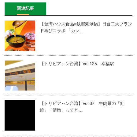
関連記事
【台湾ハウス食品×銭都涮涮鍋】日台二大ブラン
ド再びコラボ 「カレ…
【トリビア～ン台湾】Vol.125 幸福駅
【トリビア～ン台湾】Vol.37 牛肉麺の「紅
燒」「清燉」ってど…