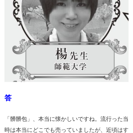
答
「髒髒包」
、本当に懐かしいですね。
流行った
当
時は
本当にどこでも売っていました
が、近頃はす