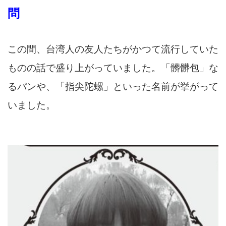
問
この間
、台湾人の友人たちがかつて
流行
していた
ものの話で盛り上がっていました。
「髒髒包
」
な
るパン
や
、
「
指尖陀螺
」
と
いった名前が挙がって
いました
。