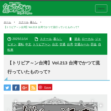
menu
ホーム
スクール
,
暮らし
【トリビア～ン台湾】Vol.213 台湾でかつて流行っていたものって?
2025/11/14
スクール
,
暮らし
逆走
,
ローカル
,
ジャ
ピオン
,
運転
,
中文
,
トリビア〜ン
,
台北
,
交通
,
台湾
,
交通ルール
,
罰金
,
自
転車
【トリビア～ン台湾】Vol.213 台湾でかつて流
行っていたものって?
Save