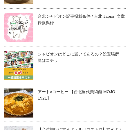
台北ジャピオン記事掲載条件 / 台北 Japion 文章
條款與條…
ジャピオンはどこに置いてあるの？設置場所一
覧はコチラ
アート×コーヒー 【台北当代美術館 MOJO
1921】
【台湾旅行にマイボトルはマスト!?】マイボト