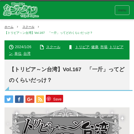
menu
ホーム
スクール
【トリビア～ン台湾】Vol.167 「一斤」ってどのくらいだっけ？
2024/1/26
スクール
トリビア
,
健康
,
市場
,
トリビア
ン
,
単位
,
台湾
【トリビア～ン台湾】Vol.167 「一斤」ってど
のくらいだっけ？
Save