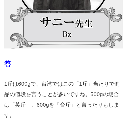
答
1斤は600gで、台湾ではこの「1斤」当たりで商
品の値段を言うことが多いですね。500gの場合
は「英斤」、600gを「台斤」と言ったりもしま
す。