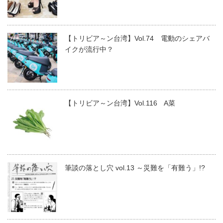
【トリビア～ン台湾】Vol.74 電動のシェアバ
イクが流行中？
【トリビア～ン台湾】Vol.116 A菜
筆談の落とし穴 vol.13 ～災難を「有難う」!?