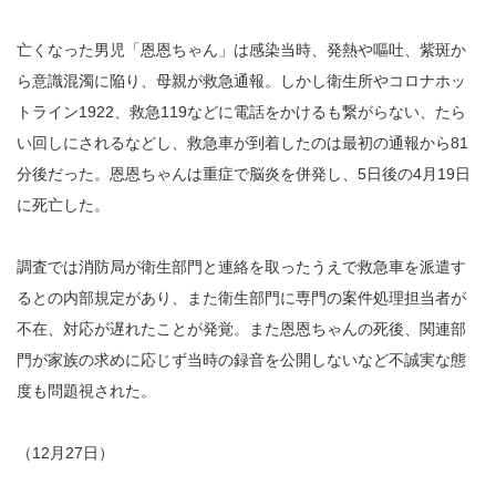
亡くなった男児「恩恩ちゃん」は感染当時、発熱や嘔吐、紫斑か
ら意識混濁に陥り、母親が救急通報。しかし衛生所やコロナホッ
トライン1922、救急119などに電話をかけるも繋がらない、たら
い回しにされるなどし、救急車が到着したのは最初の通報から81
分後だった。恩恩ちゃんは重症で脳炎を併発し、5日後の4月19日
に死亡した。
調査では消防局が衛生部門と連絡を取ったうえで救急車を派遣す
るとの内部規定があり、また衛生部門に専門の案件処理担当者が
不在、対応が遅れたことが発覚。また恩恩ちゃんの死後、関連部
門が家族の求めに応じず当時の録音を公開しないなど不誠実な態
度も問題視された。
（12月27日）