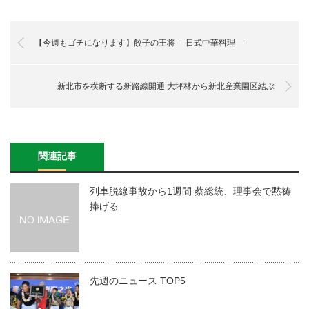
【今週もゴチになります】餃子の王将 —日式中華料理—
新北市を横断する新路線開通 大坪林から新北産業園区結ぶ
関連記事
列車脱線事故から1週間 蔡総統、理事会で黙祷
捧げる
先週のニュース TOP5