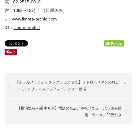
電：
02-2515-0010
営：10時～19時半 （日曜休み）
U：
www.limora-orchid.com
IG：
limora_orchid
【ホテルメトロポリタンプレミア 台北】メトロポリタンのロビーラ
ウンジ クリスマスアフタヌーンティー登場
【横濱塩ら～麺 本丸亭】横浜の名店、移転リニューアル 読者限
定、ラーメン20元引き