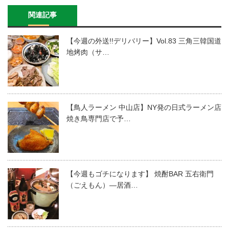
関連記事
【今週の外送!!デリバリー】Vol.83 三角三韓国道
地烤肉（サ…
【鳥人ラーメン 中山店】NY発の日式ラーメン店
焼き鳥専門店で予…
【今週もゴチになります】 焼酎BAR 五右衛門
（ごえもん）―居酒…