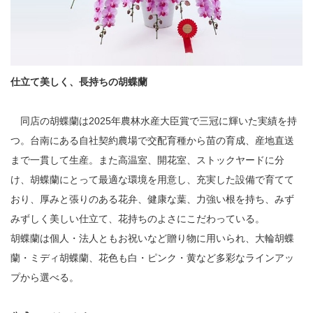
仕立て美しく、長持ちの胡蝶蘭
同店の胡蝶蘭は2025年農林水産大臣賞で三冠に輝いた実績を持
つ。台南にある自社契約農場で交配育種から苗の育成、産地直送
まで一貫して生産。また高温室、開花室、ストックヤードに分
け、胡蝶蘭にとって最適な環境を用意し、充実した設備で育てて
おり、厚みと張りのある花弁、健康な葉、力強い根を持ち、みず
みずしく美しい仕立て、花持ちのよさにこだわっている。
胡蝶蘭は個人・法人ともお祝いなど贈り物に用いられ、大輪胡蝶
蘭・ミディ胡蝶蘭、花色も白・ピンク・黄など多彩なラインアッ
プから選べる。