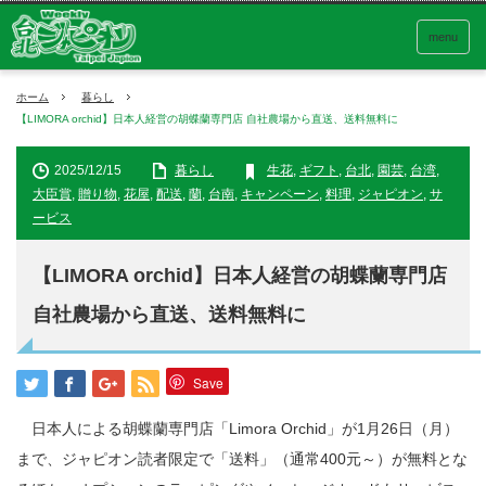
menu
ホーム
暮らし
【LIMORA orchid】日本人経営の胡蝶蘭専門店 自社農場から直送、送料無料に
2025/12/15
暮らし
生花
,
ギフト
,
台北
,
園芸
,
台湾
,
大臣賞
,
贈り物
,
花屋
,
配送
,
蘭
,
台南
,
キャンペーン
,
料理
,
ジャピオン
,
サ
ービス
【LIMORA orchid】日本人経営の胡蝶蘭専門店
自社農場から直送、送料無料に
Save
日本人による胡蝶蘭専門店「Limora Orchid」が1月26日（月）
まで、ジャピオン読者限定で「送料」（通常400元～）が無料とな