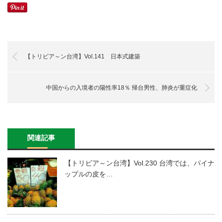
【トリビア～ン台湾】Vol.141 日本式建築
中国からの入境者の陽性率18％ 帰台男性、肺炎が重症化
関連記事
【トリビア～ン台湾】Vol.230 台湾では、パイナ
ップルの皮を…