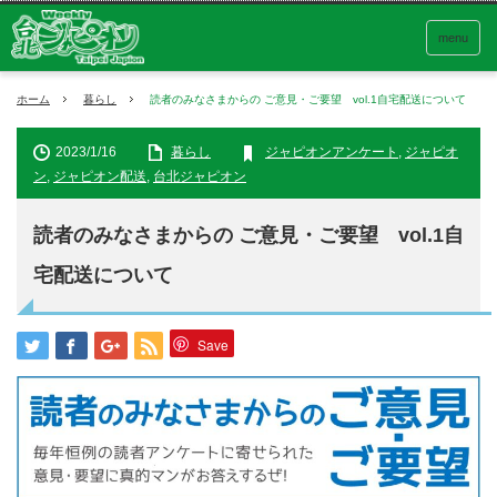
menu
ホーム
暮らし
読者のみなさまからの ご意見・ご要望 vol.1自宅配送について
2023/1/16
暮らし
ジャピオンアンケート
,
ジャピオ
ン
,
ジャピオン配送
,
台北ジャピオン
読者のみなさまからの ご意見・ご要望 vol.1自
宅配送について
Save