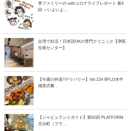
李ファミリーの withコロナライフレポート 第4
回 ～いよいよ…
台湾で妊活！日本語OKの専門クリニック【孕医
生殖センター】
【今週の外送!!デリバリー】Vol.124 BFLO水牛
城美式餐…
【ジャピュラン☆ガイド】第92回 PLATFORM
月台町（プラ…