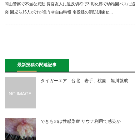
岡山警察で不当な異動 長官友人に違反切符で3.彰化縣で幼稚園バスに追
突 園児ら15人がけが負う＠自由時報 南投縣の消防訓練セ…
最新投稿の関連記事
タイガーエア 台北―岩手、桃園―旭川就航
できものは性感染症 サウナ利用で感染か