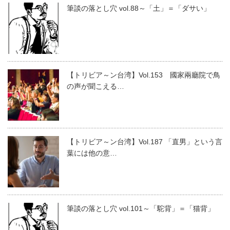
筆談の落とし穴 vol.88～「土」＝「ダサい」
【トリビア～ン台湾】Vol.153 國家兩廳院で鳥
の声が聞こえる…
【トリビア～ン台湾】Vol.187 「直男」という言
葉には他の意…
筆談の落とし穴 vol.101～「駝背」＝「猫背」