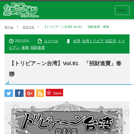
menu
ホーム
スクール
【トリビア～ン台湾】Vol.91 「招財進寶」春聯
2021/2/1
スクール
台湾
,
台湾トリビア
,
旧正月
,
トリ
ビアン
,
春聯
,
招財進寶
【トリビア～ン台湾】Vol.91 「招財進寶」春
聯
Save