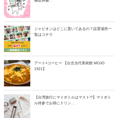
條款與條…
ジャピオンはどこに置いてあるの？設置場所一
覧はコチラ
アート×コーヒー 【台北当代美術館 MOJO
1921】
【台湾旅行にマイボトルはマスト!?】マイボト
ル持参でお得にドリン…