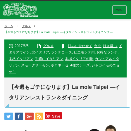
menu
ホーム
グルメ
【今週もゴチになります】La mole Taipei ―イタリアンレストラン＆ダイニング―
2017/6/5
グルメ
好みに合わせて
,
台北
,
好き嫌い
,
イ
タリアワイン
,
北イタリア
,
ランチコース
,
ピエモンテ州
,
お得なランチ
,
本格イタリアン
,
手軽にイタリアン
,
本場イタリアの味
,
カジュアルイタ
リアン
,
スモークサーモン
,
ボロネーゼ
,
4種のチーズ
,
ジャガイモのニョ
ッキ
【今週もゴチになります】La mole Taipei ―イ
タリアンレストラン＆ダイニング―
Save