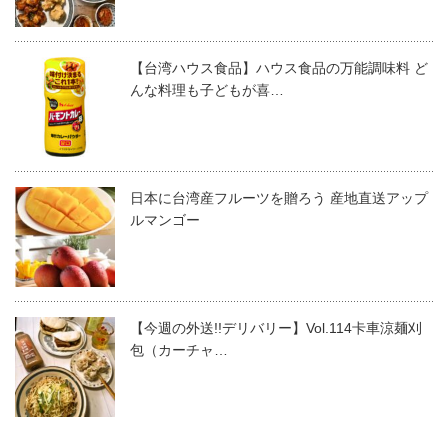
【台湾ハウス食品】ハウス食品の万能調味料 ど
んな料理も子どもが喜…
日本に台湾産フルーツを贈ろう 産地直送アップ
ルマンゴー
【今週の外送!!デリバリー】Vol.114卡車涼麺刈
包（カーチャ…