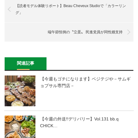
【読者モデル体験リポート】Beau Cheveux Studioで「カラーリン
グ」
端午節恒例の〝立蛋〟 民進党員が同性婚支持
関連記事
【今週もゴチになります】ベジテジや－サムギ
ョプサル専門店－
【今週の外送!!デリバリー】Vol.131 bb.q
CHICK…