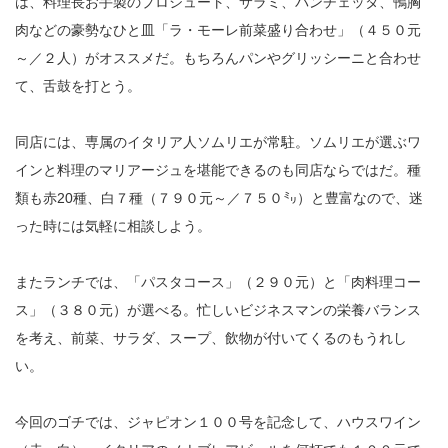
は、料理長お手製のプロシュート、サラミ、パンチェッタ、鴨胸
肉などの豪勢なひと皿「ラ・モーレ前菜盛り合わせ」（４５０元
～／２人）がオススメだ。もちろんパンやグリッシーニと合わせ
て、舌鼓を打とう。
同店には、専属のイタリア人ソムリエが常駐。ソムリエが選ぶワ
インと料理のマリアージュを堪能できるのも同店ならではだ。種
類も赤20種、白７種（７９０元～／７５０㍉）と豊富なので、迷
った時には気軽に相談しよう。
またランチでは、「パスタコース」（２９０元）と「肉料理コー
ス」（３８０元）が選べる。忙しいビジネスマンの栄養バランス
を考え、前菜、サラダ、スープ、飲物が付いてくるのもうれし
い。
今回のゴチでは、ジャピオン１００号を記念して、ハウスワイン