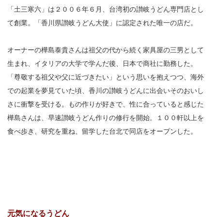
「土三寒六」は２００６年６月、台湾初の讃岐うどん専門店とし
て創業。「香川県讃岐うどん大使」に認定された唯一の店だ。
オーナーの樺島泰貴さんは祖父の代から続く家具屋の三男として
生まれ、イタリアの大学で学んだ後、日本で商社に勤務した。
「尊敬する祖父や父に近づきたい」という思いを抱えつつ、海外
での起業を夢見ていた頃、香川の讃岐うどんに出会いそのおいし
さに衝撃を受ける。もの作りが好きで、性に合っていると感じた
樺島さんは、早速讃岐うどん作りの修行を開始。１００軒以上を
食べ歩き、研究を重ね、留学した台北で同店をオープンした。
元気になるうどん