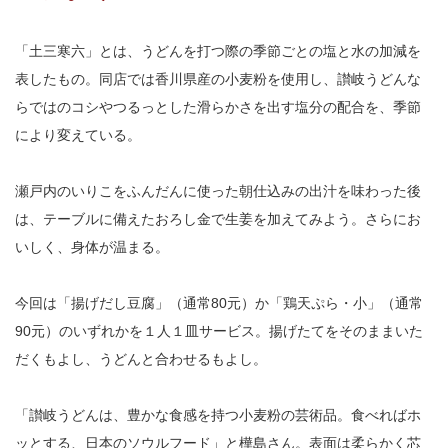
「土三寒六」とは、うどんを打つ際の季節ごとの塩と水の加減を
表したもの。同店では香川県産の小麦粉を使用し、讃岐うどんな
らではのコシやつるっとした滑らかさを出す塩分の配合を、季節
により変えている。
瀬戸内のいりこをふんだんに使った朝仕込みの出汁を味わった後
は、テーブルに備えたおろし金で生姜を加えてみよう。さらにお
いしく、身体が温まる。
今回は「揚げだし豆腐」（通常80元）か「鶏天ぷら・小」（通常
90元）のいずれかを１人１皿サービス。揚げたてをそのままいた
だくもよし、うどんと合わせるもよし。
「讃岐うどんは、豊かな食感を持つ小麦粉の芸術品。食べればホ
ッとする、日本のソウルフード」と樺島さん。表面は柔らかく芯