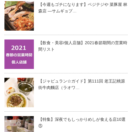
【今週もゴチになります】ベジテジや 菜豚屋 林
森店 —サムギョプ…
【飲食・美容/個人店舗】2021春節期間の営業時
間リスト
【ジャピュラン☆ガイド】第111回 老王記桃源
街牛肉麵店（ラオワ…
【特集】深夜でもしっかりめしが食える店10選
⑤