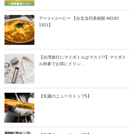
アート×コーヒー 【台北当代美術館 MOJO
1921】
【台湾旅行にマイボトルはマスト!?】マイボト
ル持参でお得にドリン…
【先週のニューストップ5】