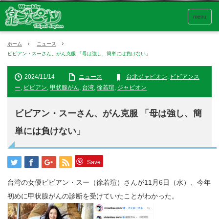
menu
ホーム
ニュース
ビビアン・スーさん、がん克服 「母は強し、簡単には負けない」
2024/11/14
ニュース
台北ジャピオン
,
ビビアンス
ー
,
ビビアン
,
甲状腺がん
,
台湾
,
徐若瑄
,
ジャピオン
ビビアン・スーさん、がん克服 「母は強し、簡
単には負けない」
Save
台湾の女優ビビアン・スー（徐若瑄）さんが11月6日（水）、今年
初めに甲状腺がんの診断を受けていたことがわかった。