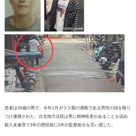
患者は39歳の男で、今年1月ガラス製の酒瓶である男性の頭を殴り
つけ逮捕された。台北地方法院は男に精神疾患があることを認め
殺人未遂罪で3年の懲役前に5年の監察処分を言い渡した。