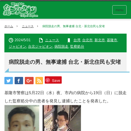
menu
ホーム
ニュース
病院脱走の男、無事逮捕 台北・新北住民も安堵
2024/5/31
ニュース
台湾
,
台北市
,
新北市
,
基隆市
,
ジャピオン
,
台北ジャピオン
,
病院脱走
,
監察処分
病院脱走の男、無事逮捕 台北・新北住民も安堵
Save
基隆市警察は5月22日（水）夜、市内の病院から19日（日）に脱走
した監察処分中の患者を発見し逮捕したことを発表した。