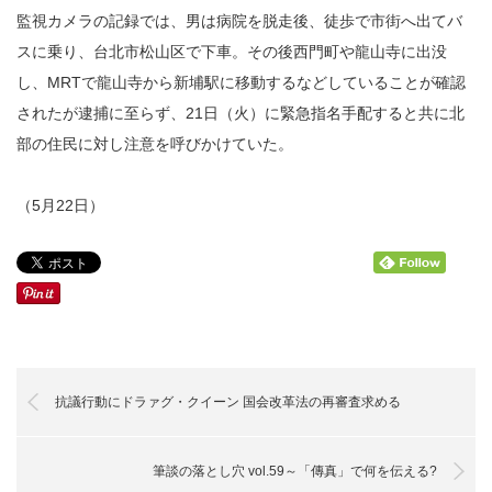
監視カメラの記録では、男は病院を脱走後、徒歩で市街へ出てバ
スに乗り、台北市松山区で下車。その後西門町や龍山寺に出没
し、MRTで龍山寺から新埔駅に移動するなどしていることが確認
されたが逮捕に至らず、21日（火）に緊急指名手配すると共に北
部の住民に対し注意を呼びかけていた。
（5月22日）
抗議行動にドラァグ・クイーン 国会改革法の再審査求める
筆談の落とし穴 vol.59～「傳真」で何を伝える?