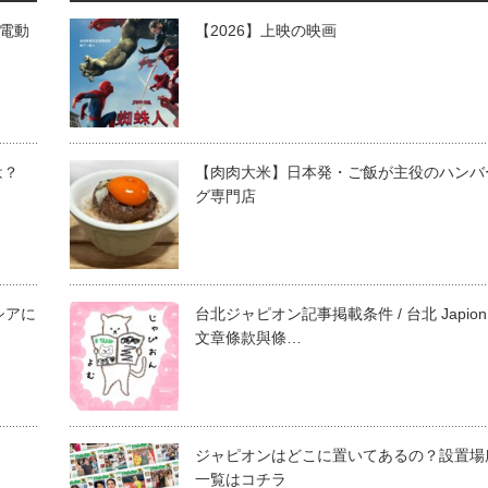
が電動
【2026】上映の映画
は？
【肉肉大米】日本発・ご飯が主役のハンバ
グ専門店
シアに
台北ジャピオン記事掲載条件 / 台北 Japion
文章條款與條…
ジャピオンはどこに置いてあるの？設置場
一覧はコチラ