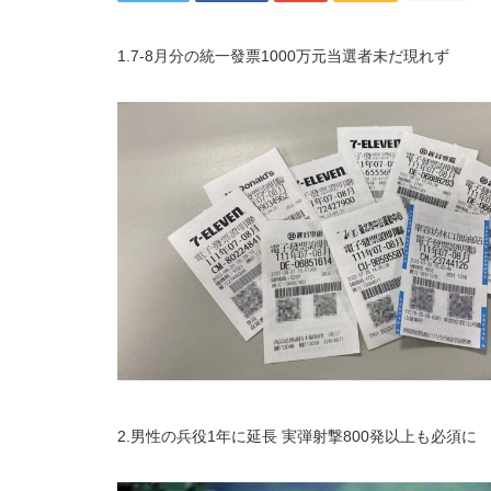
1.7-8月分の統一發票1000万元当選者未だ現れず
2.男性の兵役1年に延長 実弾射撃800発以上も必須に