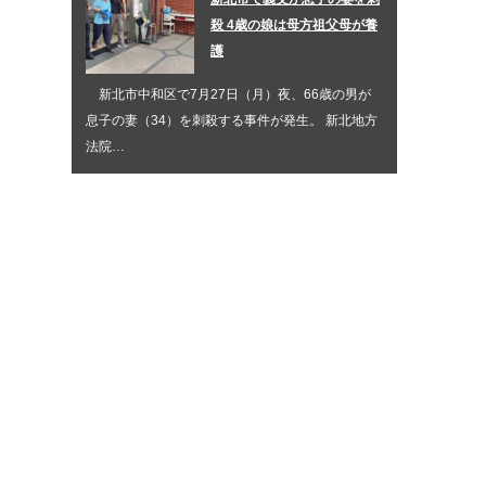
殺 4歳の娘は母方祖父母が養
護
新北市中和区で7月27日（月）夜、66歳の男が
息子の妻（34）を刺殺する事件が発生。 新北地方
法院…