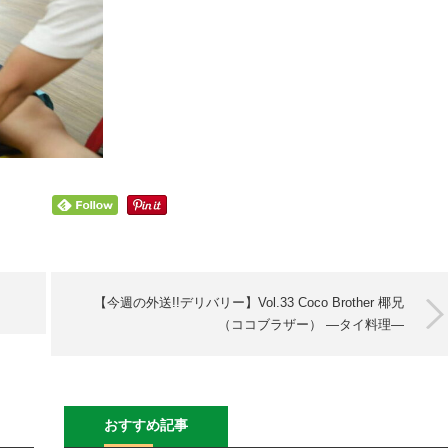
【今週の外送!!デリバリー】Vol.33 Coco Brother 椰兄
（ココブラザー） ―タイ料理―
おすすめ記事