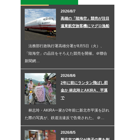
2026/8/7
高雄の「陸海空」競売が注目
遠東航空旅客機にマグロ漁船
法務部行政執行署高雄分署が8月5日（火）、
「陸海空」の品目をそろえた競売を開催。＠聯合
新聞網…
2026/8/6
2年に前にランタン飛ばし罰
金か 林志玲とAKIRA、平溪
で
林志玲・AKIRA一家が2年前に新北市平溪を訪れ
た際の写真が、鉄道法違反で告発された。 ＠…
2026/8/5
新北市で義父が息子の妻を刺