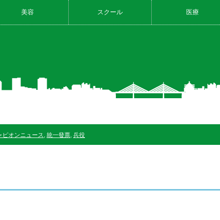
美容
スクール
医療
ャピオンニュース
,
統一發票
,
兵役