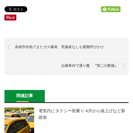
高雄市街地でまたガス爆発 死傷者なしも避難呼びかけ
台鐵車内で通り魔 〝第二の鄭捷〟
関連記事
電気代にタクシー初乗り 4月から値上げなど新
政策