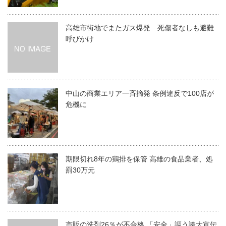
高雄市街地でまたガス爆発 死傷者なしも避難
呼びかけ
中山の商業エリア一斉摘発 条例違反で100店が
危機に
期限切れ8年の鶏排を保管 高雄の食品業者、処
罰30万元
市販の洗剤26％が不合格 「安全」謳う誇大宣伝