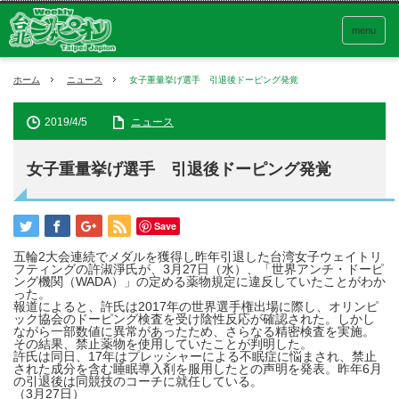
menu
ホーム
ニュース
女子重量挙げ選手 引退後ドーピング発覚
2019/4/5
ニュース
女子重量挙げ選手 引退後ドーピング発覚
Save
五輪2大会連続でメダルを獲得し昨年引退した台湾女子ウェイトリ
フティングの許淑淨氏が、3月27日（水）、「世界アンチ・ドーピ
ング機関（WADA）」の定める薬物規定に違反していたことがわか
った。
報道によると、許氏は2017年の世界選手権出場に際し、オリンピ
ック協会のドーピング検査を受け陰性反応が確認された。しかし
ながら一部数値に異常があったため、さらなる精密検査を実施。
その結果、禁止薬物を使用していたことが判明した。
許氏は同日、17年はプレッシャーによる不眠症に悩まされ、禁止
された成分を含む睡眠導入剤を服用したとの声明を発表。昨年6月
の引退後は同競技のコーチに就任している。
（3月27日）