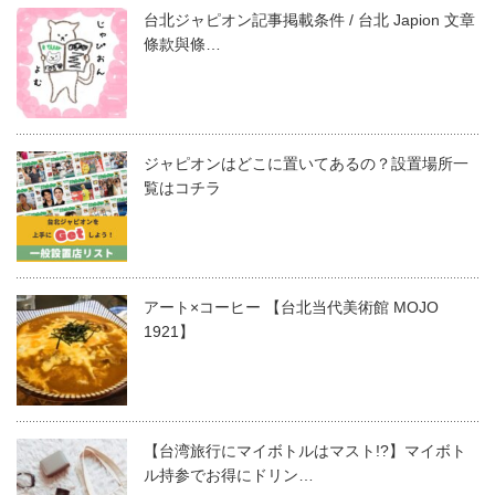
台北ジャピオン記事掲載条件 / 台北 Japion 文章
條款與條…
ジャピオンはどこに置いてあるの？設置場所一
覧はコチラ
アート×コーヒー 【台北当代美術館 MOJO
1921】
【台湾旅行にマイボトルはマスト!?】マイボト
ル持参でお得にドリン…