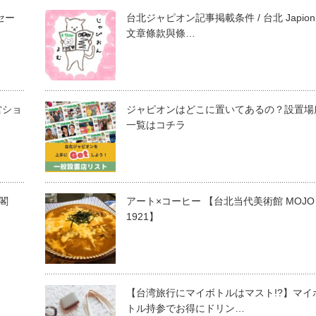
セー
台北ジャピオン記事掲載条件 / 台北 Japion
文章條款與條…
営ショ
ジャピオンはどこに置いてあるの？設置場
一覧はコチラ
鈦閣
アート×コーヒー 【台北当代美術館 MOJO
1921】
【台湾旅行にマイボトルはマスト!?】マイ
トル持参でお得にドリン…