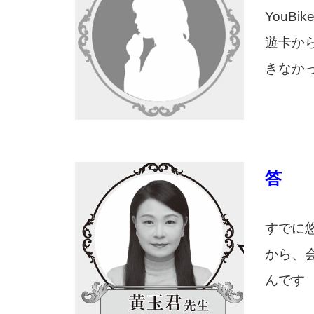
YouB
遊卡か
きなか
答
すでに
から、会
んです