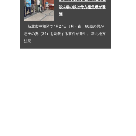
殺 4歳の娘は母方祖父母が養
護
新北市中和区で7月27日（月）夜、66歳の男が
息子の妻（34）を刺殺する事件が発生。 新北地方
法院…