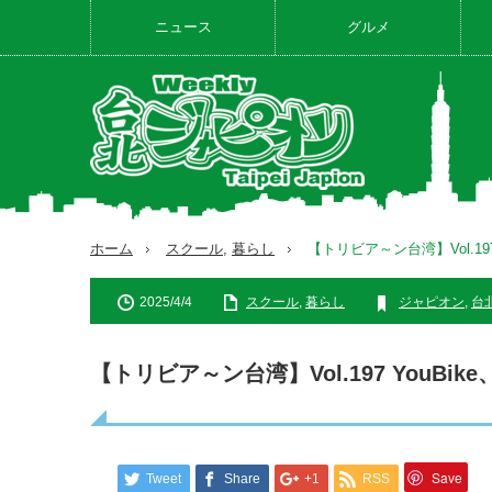
ニュース
グルメ
ホーム
スクール
,
暮らし
【トリビア～ン台湾】Vol.19
2025/4/4
スクール
,
暮らし
ジャピオン
,
台
【トリビア～ン台湾】Vol.197 YouB
Save
Tweet
Share
+1
RSS