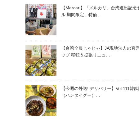
【Mercari】「メルカリ」台湾進出記念
ル 期間限定、特価…
【台湾全農じゃじゃ】JA現地法人の直
ップ 移転＆拡張リニュ…
【今週の外送!!デリバリー】Vol.111韓
（ハンタイグー）…