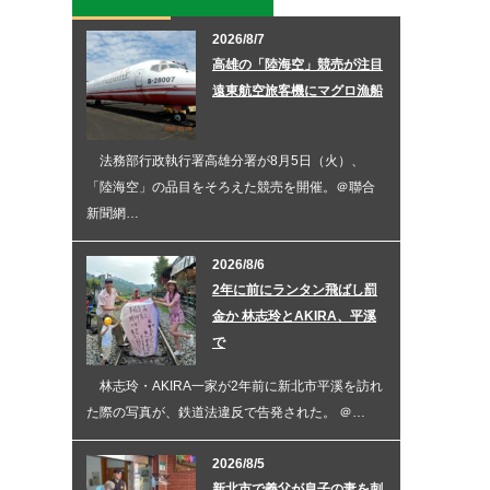
2026/8/7
高雄の「陸海空」競売が注目
遠東航空旅客機にマグロ漁船
法務部行政執行署高雄分署が8月5日（火）、
「陸海空」の品目をそろえた競売を開催。＠聯合
新聞網…
2026/8/6
2年に前にランタン飛ばし罰
金か 林志玲とAKIRA、平溪
で
林志玲・AKIRA一家が2年前に新北市平溪を訪れ
た際の写真が、鉄道法違反で告発された。 ＠…
2026/8/5
新北市で義父が息子の妻を刺