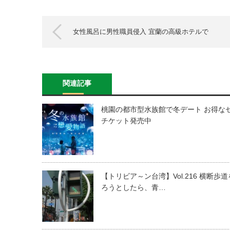
女性風呂に男性職員侵入 宜蘭の高級ホテルで
関連記事
桃園の都市型水族館で冬デート お得な
チケット発売中
【トリビア～ン台湾】Vol.216 横断歩
ろうとしたら、青…