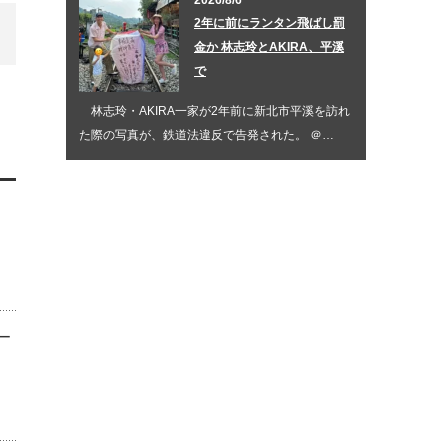
2026/8/6
2年に前にランタン飛ばし罰
金か 林志玲とAKIRA、平溪
で
林志玲・AKIRA一家が2年前に新北市平溪を訪れ
た際の写真が、鉄道法違反で告発された。 ＠…
ー