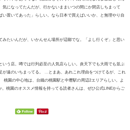
。気になってたんだが、行かないままいつの間にか閉店しちまって
ぱい置いてあった」らしい。なら日本で買えばいいか、と無理やり自
てみたいんだが、いかんせん場所が辺鄙でな。「よし行くぞ」と思い
という店。噂では行列必至の人気店らしい。炎天下でも大雨でも並ぶ
足が遠のいちまってる。 …とまあ、あれこれ理由をつけてるが、これ
。 桃園の中心地は、台鐵の桃園駅と中壢駅の周辺2エリアらしい。よ
。桃園のオススメ情報を持ってる読者さんは、ぜひ公式LINEからご