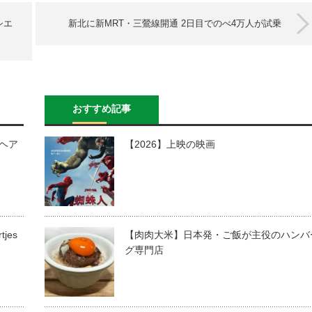
シエ
新北に新MRT・三鶯線開通 2日目でのべ4万人が試乗
おすすめ記事
のヘア
【2026】上映の映画
jes
【肉肉大米】日本発・ご飯が主役のハンバ
グ専門店