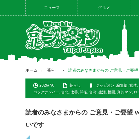
ニュース
グルメ
ホーム
暮らし
読者のみなさまからの ご意見・ご要望 
2026/7/6
暮らし
ジャピオン
,
編集部
,
媒体
,
バックナンバー
,
台北
,
改善
,
開拓
,
台湾
,
生活
,
桃園
,
真的マン
,
ロ
読者のみなさまからの ご意見・ご要望 v
いです