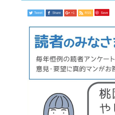
Save
Tweet
Share
+1
RSS