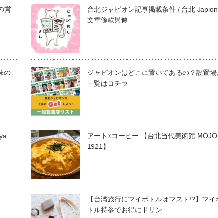
の営
台北ジャピオン記事掲載条件 / 台北 Japion
文章條款與條…
味の
ジャピオンはどこに置いてあるの？設置場
一覧はコチラ
ya
アート×コーヒー 【台北当代美術館 MOJO
1921】
【台湾旅行にマイボトルはマスト!?】マイ
トル持参でお得にドリン…