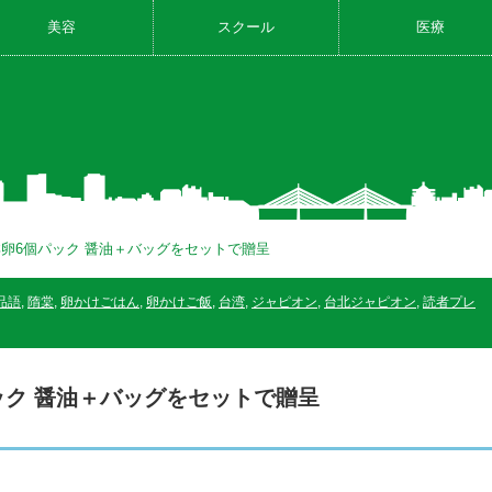
美容
スクール
医療
卵6個パック 醤油＋バッグをセットで贈呈
品語
,
隋棠
,
卵かけごはん
,
卵かけご飯
,
台湾
,
ジャピオン
,
台北ジャピオン
,
読者プレ
ック 醤油＋バッグをセットで贈呈