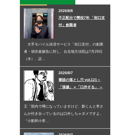
2026/8/8
不正配分で懲役7年 「街口支
付」創業者
大手モバイル決済サービス「街口支付」の創業
者・胡亦嘉被告に対し、台北地方法院は7月29日
（水）、証…
2026/8/7
筆談の落とし穴 vol.121～
「張揚」＝「口外する」 ～
王「部内で噂になっていますけど、劉くんと李さ
んが付き合っているのは口外しちゃダメですよ。
『小劉和小李…