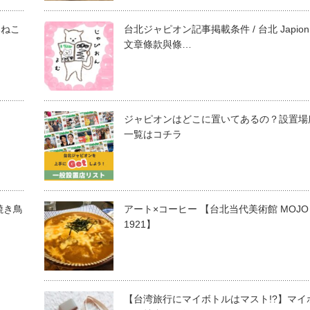
みねこ
台北ジャピオン記事掲載条件 / 台北 Japion
文章條款與條…
ジャピオンはどこに置いてあるの？設置場
一覧はコチラ
焼き鳥
アート×コーヒー 【台北当代美術館 MOJO
1921】
【台湾旅行にマイボトルはマスト!?】マイ