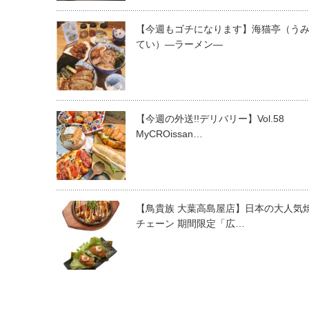
【今週もゴチになります】海猫亭（う
てい）―ラーメン―
【今週の外送!!デリバリー】Vol.58
MyCROissan…
【鳥貴族 大葉高島屋店】日本の大人気
チェーン 期間限定「広…