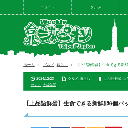
ニュース
グルメ
ホーム
グルメ
,
暮らし
【上品語鮮蛋】生食できる新鮮
2024/12/23
グルメ
,
暮らし
上品語鮮蛋
,
上
ゼント
,
大成集団
【上品語鮮蛋】生食できる新鮮卵6個パ