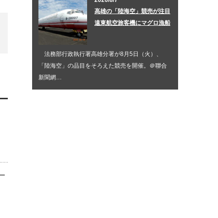
2026/8/7
高雄の「陸海空」競売が注目
遠東航空旅客機にマグロ漁船
法務部行政執行署高雄分署が8月5日（火）、
「陸海空」の品目をそろえた競売を開催。＠聯合
新聞網…
ー