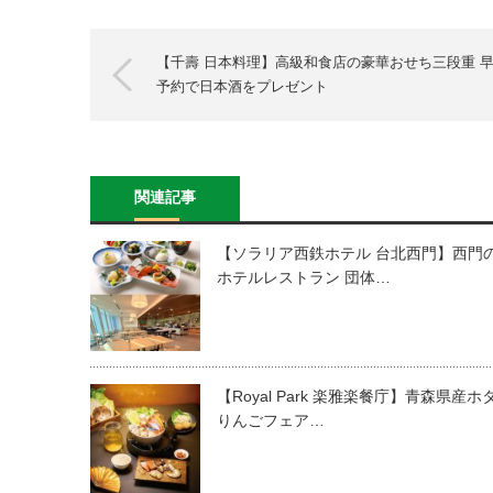
【千壽 日本料理】高級和食店の豪華おせち三段重 
予約で日本酒をプレゼント
関連記事
【ソラリア西鉄ホテル 台北西門】西門
ホテルレストラン 団体…
【Royal Park 楽雅楽餐庁】青森県産ホ
りんごフェア…