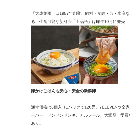
「大成集団」は1957年創業、飼料・食肉・卵・水産
る。生食可能な新鮮卵「上品語」は昨年10月に発売
卵かけごはんも安心・安全の新鮮卵
通常価格は6個入り1パックで120元、7ELEVEN
ーパー、ドンドンドンキ、カルフール、大潤發、愛買など
あり。