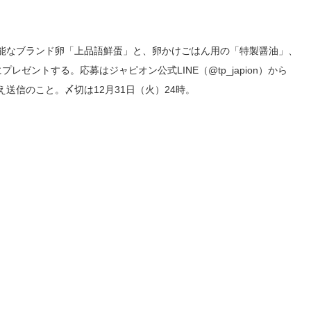
能なブランド卵「上品語鮮蛋」と、卵かけごはん用の「特製醤油」、
ゼントする。応募はジャピオン公式LINE（@tp_japion）から
送信のこと。〆切は12月31日（火）24時。