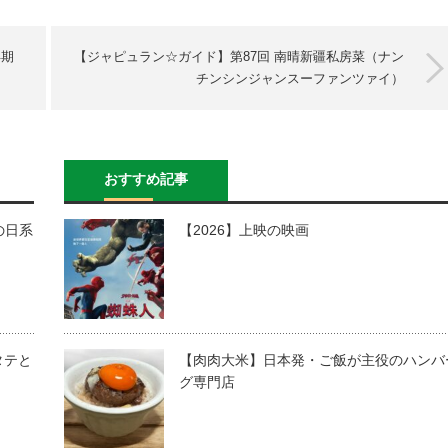
早期
【ジャピュラン☆ガイド】第87回 南晴新疆私房菜（ナン
チンシンジャンスーファンツァイ）
おすすめ記事
の日系
【2026】上映の映画
タテと
【肉肉大米】日本発・ご飯が主役のハンバ
グ専門店