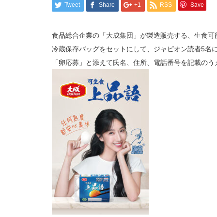
Save
Tweet
Share
+1
RSS
食品総合企業の「大成集団」が製造販売する、生食可
冷蔵保存バッグをセットにして、ジャピオン読者5名にプレ
「卵応募」と添えて氏名、住所、電話番号を記載のうえ