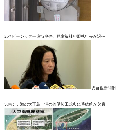
2.ベビーシッター虐待事件、児童福祉聯盟執行長が退任
@台視新聞網
3.南シナ海の太平島、港の整備竣工式典に蔡総統が欠席