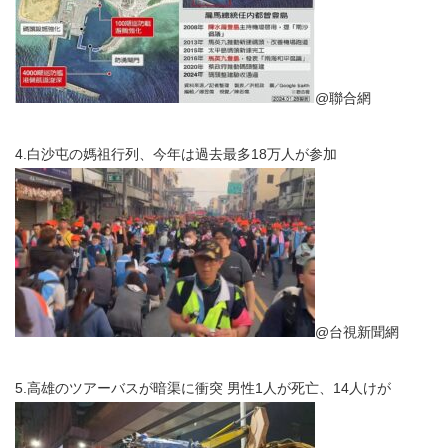
@聯合網
4.白沙屯の媽祖行列、今年は過去最多18万人が参加
@台視新聞網
5.高雄のツアーバスが暗渠に衝突 男性1人が死亡、14人けが