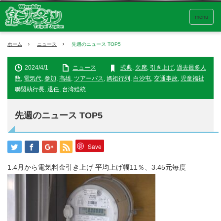
menu
ホーム
ニュース
先週のニュース TOP5
2024/4/1
ニュース
式典
,
欠席
,
引き上げ
,
過去最多人
数
,
電気代
,
参加
,
高雄
,
ツアーバス
,
媽祖行列
,
白沙屯
,
交通事故
,
児童福祉
聯盟執行長
,
退任
,
台湾総統
先週のニュース TOP5
Save
1.4月から電気料金引き上げ 平均上げ幅11％、3.45元毎度