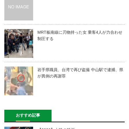
MRT板南線に刃物持った女 乗客4人が力合わせ
制圧する
岩手県職員、台湾で再び盗撮 中山駅で逮捕、県
が異例の再謝罪
おすすめ記事