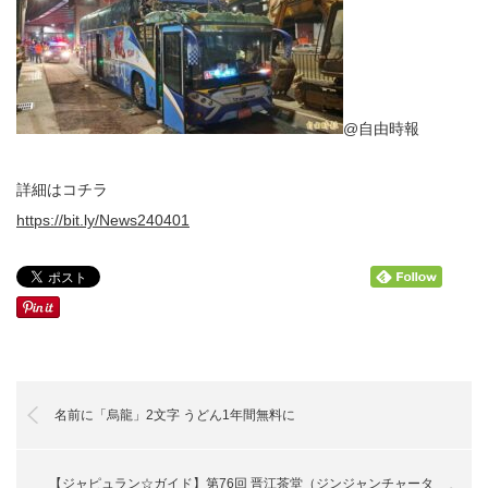
@自由時報
詳細はコチラ
https://bit.ly/News240401
名前に「烏龍」2文字 うどん1年間無料に
【ジャピュラン☆ガイド】第76回 晋江茶堂（ジンジャンチャータ