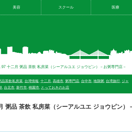
美容
スクール
医療
l.97 十二月 粥品 茶飲 私房菜（シーアルユエ ジョウピン）－お粥専門店－
粥品茶飲私房菜
,
台湾情報
,
十二月
,
高雄市
,
粥専門店
,
台中市
,
地鶏粥
,
台湾旅行
,
ジャ
餅
,
台北市
,
新竹市
,
桃園市
,
とっておきのお店
十二月 粥品 茶飲 私房菜（シーアルユエ ジョウピン）