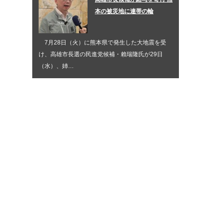
本の被災地に連帯の輪
7月28日（火）に熊本県で発生した大地震を受
け、高雄市長選の民進党候補・賴瑞隆氏が29日
（水）、姉…