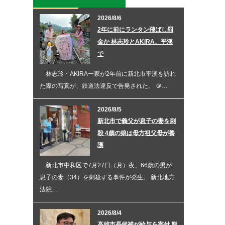
2026/8/6
2年に前にランタン飛ばし罰
金か 林志玲とAKIRA、平溪
で
林志玲・AKIRA一家が2年前に新北市平溪を訪れ
た際の写真が、鉄道法違反で告発された。 ＠…
2026/8/5
新北市で義父が息子の妻を刺
殺 4歳の娘は母方祖父母が養
護
新北市中和区で7月27日（月）夜、66歳の男が
息子の妻（34）を刺殺する事件が発生。 新北地方
法院…
2026/8/4
高雄市長候補が給与を寄付 熊