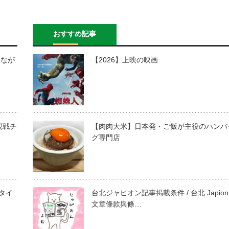
おすすめ記事
（なが
【2026】上映の映画
観戦チ
【肉肉大米】日本発・ご飯が主役のハンバ
グ専門店
（タイ
台北ジャピオン記事掲載条件 / 台北 Japion
文章條款與條…