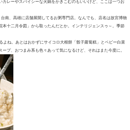
いカレーやスパイシーな火鍋をかきこむのもいいけど、ここは一つお
、台南、高雄に店舗展開してるお粥専門店。なんでも、店名は故宮博物
院本十二月令図」から取ったんだとか。インテリジェンスゥ～。季節
るよね。あとはおかずにサイコロ大根餅「骰子蘿蔔糕」とベビー白菜
スープ、おつまみ系も色々あって気になるけど、それはまた今度に。