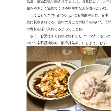
気温・室温に振り回されてるよね。真夏にピリッと辛
腹をやさしく温めてくれる中華粥なんか食べたいな。
ってことでココ! 台北のほかにも桃園や新竹、台中
院に収蔵されてる、宮中の月ごとの様子を描いた「清
の食材を採り入れてるよってことね。
さて、お粥はすぐお腹が膨れるし1つで2人でもいけ
のピリ辛酢醤油炒め「醋溜娃娃菜」にしよう。お茶に