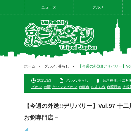
ニュース
グルメ
ホーム
グルメ
,
暮らし
【今週の外送!!デリバリー】Vo
2025/3/3
グルメ
,
暮らし
台湾在住
,
十二月
ピオン
,
台湾
,
台北ジャピオン
,
台南市
,
おすすめ
,
台湾観光
,
大根
【今週の外送!!デリバリー】Vol.97 
お粥専門店－