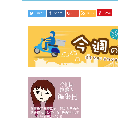
Save
Tweet
Share
+1
RSS