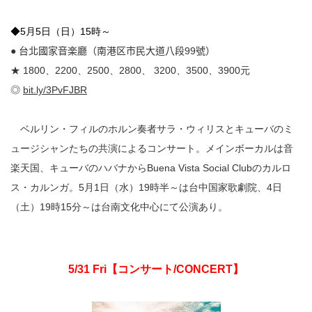
◆5月5日（日）15時～
●
台北國家音楽廳
（南港区市民大道八段
99
號）
★ 1800、2200、2500、2800、
3200、3500、3900元
◎
bit.ly/3PvFJBR
ベルリン・フィルのホルン奏者サラ・ウィリスとキューバのミ
ュージシャンたちの共演によるコンサート。メインボーカルは音
楽天国、キューバのハバナからBuena Vista Social Clubのカルロ
ス・カルンガ。5月1日（水）19時半～は台中国家歌劇院、4日
（土）19時15分～は台南文化中心にて公演あり。
5/31 Fri
【コンサート
/CONCERT
】