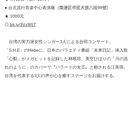
● 台北流行音楽中心表演廰
（南港区市民大道八段
99
號）
★ 1000元
◎
bit.ly/3Vz9lST
台湾の実力派女性シンガー3人による合同コンサート。
「S.H.E」のHebeに、日本のバラエティ番組「未来日記」挿入歌
「心動」がメガヒットを記録した林曉培、美空ひばりの「川の流
れのように」のカバーで〝バラードの女王〟と称される江美琪。
台湾を代表する3人の声が心を癒すステージをお届けする。