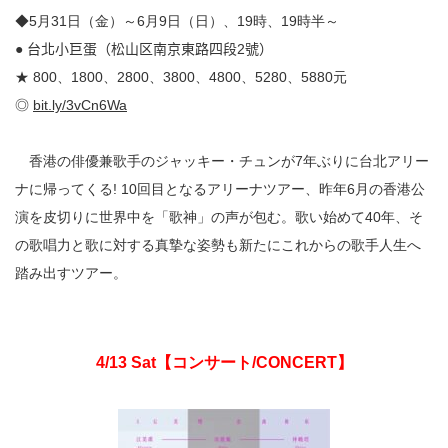
◆5月31日（金）～6月9日（日）、19時、19時半～
●
台北小巨蛋
（松山区南京東路四段
2
號）
★ 800、1800、2800、3800、
4800、5280、5880元
◎
bit.ly/3vCn6Wa
香港の俳優兼歌手のジャッキー・チュンが7年ぶりに台北アリー
ナに帰ってくる! 10回目となるアリーナツアー、昨年6月の香港公
演を皮切りに世界中を「歌神」の声が包む。歌い始めて40
年、そ
の歌唱力と歌に対する真摯な姿勢も新たにこれからの歌手人生へ
踏み出すツアー。
4/13 Sat
【コンサート/CONCERT】