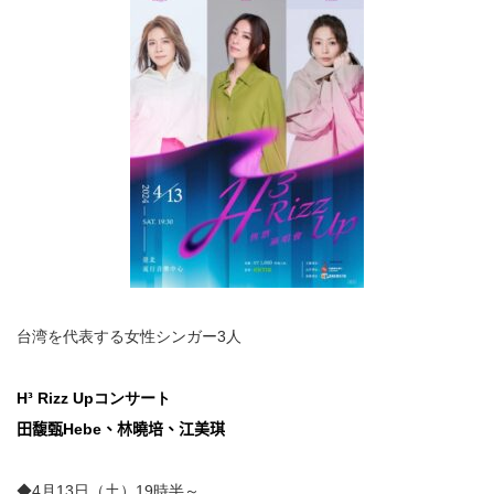
台湾を代表する女性シンガー3人
H³ Rizz Up
コンサート
田馥甄
Hebe
、林曉培、江美琪
◆4月13日（土）19時半～