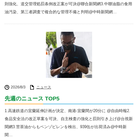
則強化、道交管理処罰条例改正案が可決@聯合新聞網3.中聯油脂の食用
油汚染、第三者調査で複合的な管理不備と判明@中時新聞網…
2026/8/3
ニュース
先週のニュース TOP5
1.高速鉄道の宜蘭延伸計画が決定、南港-宜蘭間が20分に @自由時報2.
食品安全法の改正草案を可決、自主検査の強化と罰則引き上げ@台視新
聞網3.苦茶油からもベンゾピレンを検出、939缶が出荷済み@中時新
聞…