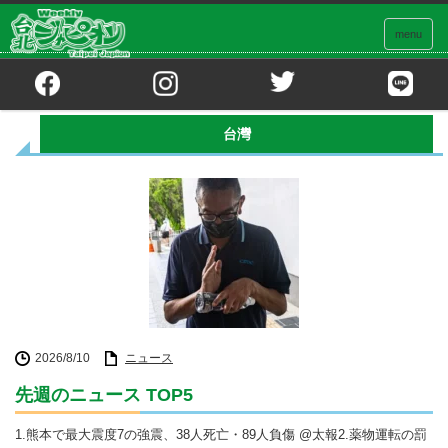
menu
ホーム
台灣
台灣
2026/8/10
ニュース
先週のニュース TOP5
1.熊本で最大震度7の強震、38人死亡・89人負傷 @太報2.薬物運転の罰