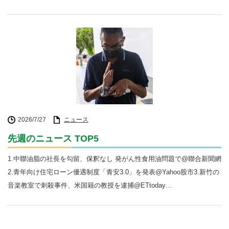
2026/7/27
ニュース
先週のニュース TOP5
1.中聯油脂の社長を勾留、保釈なし 発がん性食用油問題で@聯合新聞網
2.青年向け住宅ローン優遇制度「青安3.0」を発表@Yahoo股市3.新竹の
音楽教室で刺殺事件、米国籍の教授を逮捕@ETtoday…