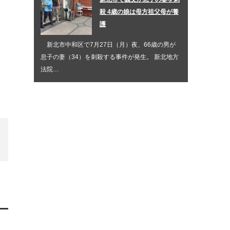
殺 4歳の娘は母方祖父母が養
護
新北市中和区で7月27日（月）夜、66歳の男が
息子の妻（34）を刺殺する事件が発生。 新北地方
法院…