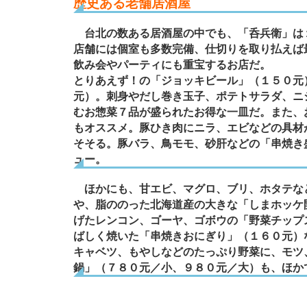
歴史ある老舗居酒屋
台北の数ある居酒屋の中でも、「呑兵衛」は１
店舗には個室も多数完備、仕切りを取り払えば
飲み会やパーティにも重宝するお店だ。
とりあえず！の「ジョッキビール」（１５０元
元）。刺身やだし巻き玉子、ポテトサラダ、ニ
むお惣菜７品が盛られたお得な一皿だ。また、
もオススメ。豚ひき肉にニラ、エビなどの具材
そそる。豚バラ、鳥モモ、砂肝などの「串焼き
ュー。
ほかにも、甘エビ、マグロ、ブリ、ホタテな
や、脂ののった北海道産の大きな「しまホッケ
げたレンコン、ゴーヤ、ゴボウの「野菜チップ
ばしく焼いた「串焼きおにぎり」（１６０元）
キャベツ、もやしなどのたっぷり野菜に、モツ
鍋」（７８０元／小、９８０元／大）も、ほか