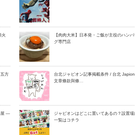
頭火
【肉肉大米】日本発・ご飯が主役のハンバ
グ専門店
～五方
台北ジャピオン記事掲載条件 / 台北 Japion
文章條款與條…
屋 ―
ジャピオンはどこに置いてあるの？設置場
一覧はコチラ