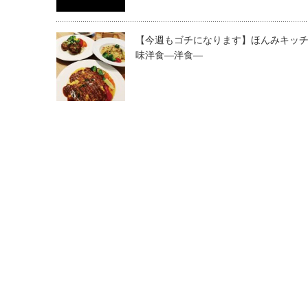
【今週もゴチになります】ほんみキッチ
味洋食―洋食―