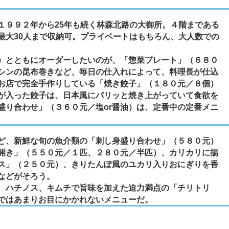
９９２年から25年も続く林森北路の大御所。４階まである
最大30人まで収納可。プライベートはもちろん、大人数での
）とともにオーダーしたいのが、「惣菜プレート」（６８０
シンの昆布巻きなど、毎日の仕入れによって、料理長が仕込
お店で完全手作りしている「焼き餃子」（１８０元／８個）
が入った餃子は、日本風にパリッと焼き上がっていて食欲を
盛り合わせ」（３６０元／塩or醤油）は、定番中の定番メニ
ど、新鮮な旬の魚介類の「刺し身盛り合わせ」（５８０元）
開き」（５５０元／１匹、２８０元／半匹）、カリカリに揚
ス」（２５０元）、きりたんぽ風のユカリ入りおにぎりを香
などがそろう。
、ハチノス、キムチで旨味を加えた迫力満点の「チリトリ
ではあまりお目にかかれないメニューだ。