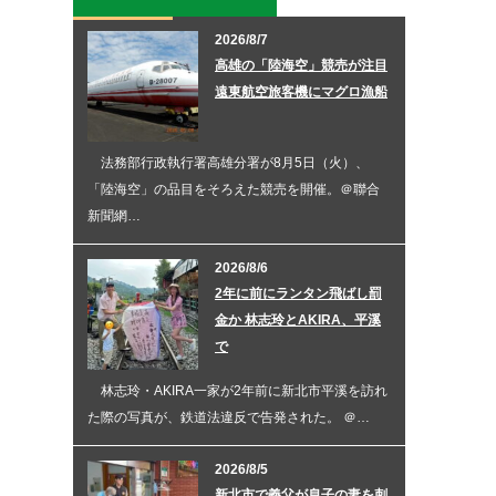
2026/8/7
高雄の「陸海空」競売が注目
遠東航空旅客機にマグロ漁船
法務部行政執行署高雄分署が8月5日（火）、
「陸海空」の品目をそろえた競売を開催。＠聯合
新聞網…
2026/8/6
2年に前にランタン飛ばし罰
金か 林志玲とAKIRA、平溪
で
林志玲・AKIRA一家が2年前に新北市平溪を訪れ
た際の写真が、鉄道法違反で告発された。 ＠…
2026/8/5
新北市で義父が息子の妻を刺