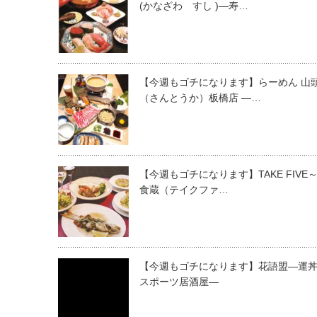
(かなざわ すし )—寿…
【今週もゴチになります】らーめん 山
（さんとうか）板橋店 ―…
【今週もゴチになります】TAKE FIVE
食蔵（テイクファ…
【今週もゴチになります】花語盟―運丼
スポーツ居酒屋―