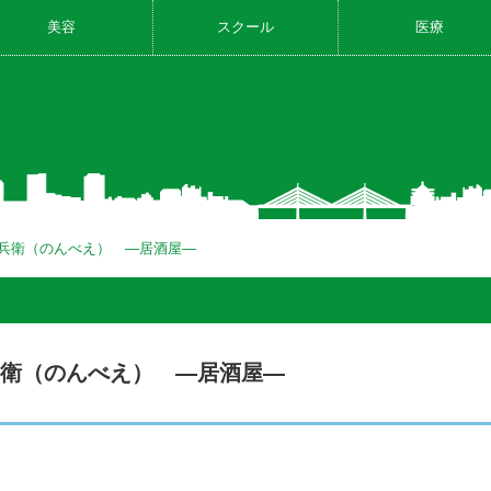
美容
スクール
医療
呑兵衛（のんべえ） ―居酒屋―
兵衛（のんべえ） ―居酒屋―