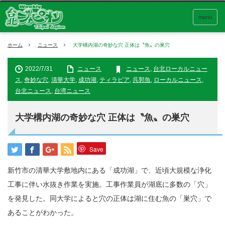
menu
ホーム
ニュース
大学構内湖の奇妙な穴 正体は〝魚〟の巣穴
2022/7/31
ニュース
ニュース
,
台北ローカルニュー
ス
,
奇妙な穴
,
清華大学
,
成功湖
,
ティラピア
,
呉郭魚
,
ローカルニュース
,
台北ニュース
,
台湾ニュース
大学構内湖の奇妙な穴 正体は〝魚〟の巣穴
Save
新竹市の清華大学敷地内にある「成功湖」で、近頃大規模な浄化
工事に伴い水抜き作業を実施。工事作業員が湖底に多数の「穴」
を発見した。同大学によると穴の正体は湖に住む魚の「巣穴」で
あることがわかった。