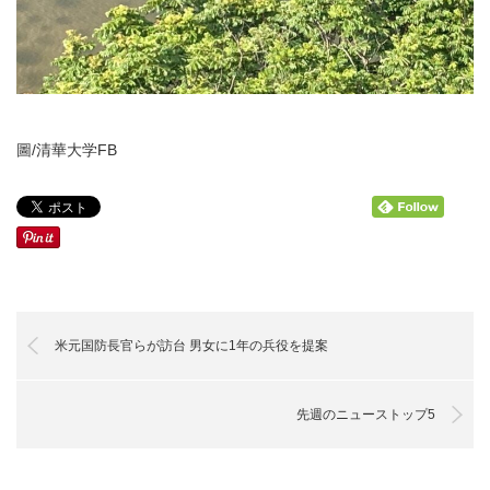
圖/清華大学FB
米元国防長官らが訪台 男女に1年の兵役を提案
先週のニューストップ5