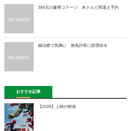
384元の豪華コテージ 米ドルと間違え予約
鍼治療で気胸に 無免許医に賠償命令
おすすめ記事
【2026】上映の映画