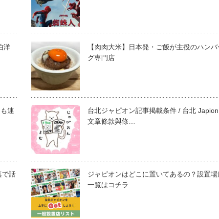
伯洋
【肉肉大米】日本発・ご飯が主役のハンバ
グ専門店
にも連
台北ジャピオン記事掲載条件 / 台北 Japion
文章條款與條…
真で話
ジャピオンはどこに置いてあるの？設置場
一覧はコチラ