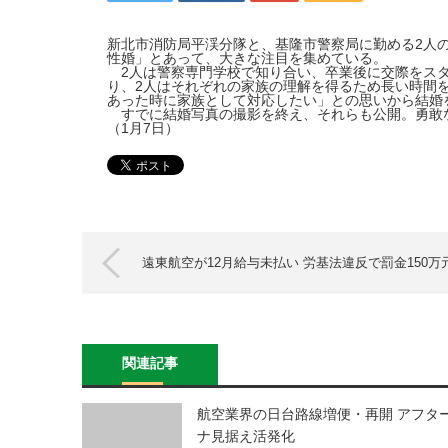
新北市消防局平渓分隊と、基隆市警察局に勤める2人
性婚」とあって、大きな注目を集めている。
2人は警察専門学校で知り合い、卒業後に交際をスタ
り、2人はそれぞれの家族の理解を得るため長い時間
あった時に家族として対応したい」との思いから結婚
すでに結婚写真の撮影を終え、それらも公開。勇敢な
（1月7日）
遠東航空が12月給与未払い 労基法違反で罰金150万
関連記事
航空業界の日台路線増便・再開 アフタ
ナ見据え活発化