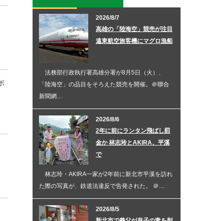
2026/8/7
高雄の「陸海空」競売が注目
遠東航空旅客機にマグロ漁船
法務部行政執行署高雄分署が8月5日（火）、
ボ
「陸海空」の品目をそろえた競売を開催。＠聯合
新聞網…
2026/8/6
2年に前にランタン飛ばし罰
金か 林志玲とAKIRA、平溪
で
林志玲・AKIRA一家が2年前に新北市平溪を訪れ
た際の写真が、鉄道法違反で告発された。 ＠…
2026/8/5
新北市で義父が息子の妻を刺