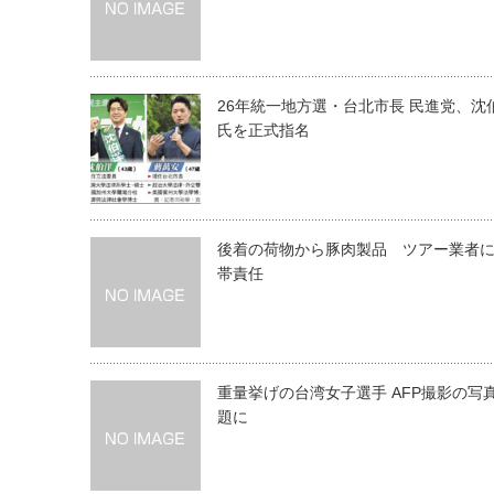
26年統一地方選・台北市長 民進党、沈
氏を正式指名
後着の荷物から豚肉製品 ツアー業者
帯責任
重量挙げの台湾女子選手 AFP撮影の写
題に