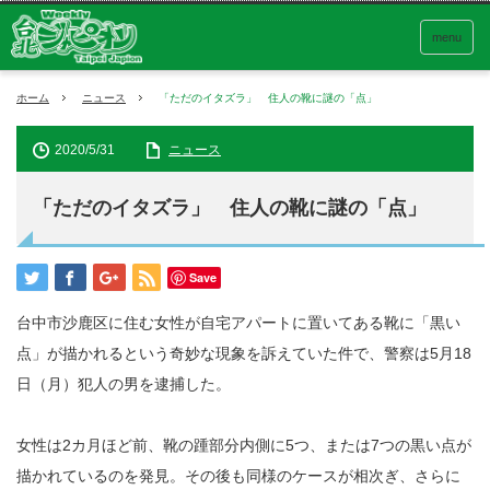
menu
ホーム
ニュース
「ただのイタズラ」 住人の靴に謎の「点」
2020/5/31
ニュース
「ただのイタズラ」 住人の靴に謎の「点」
Save
台中市沙鹿区に住む女性が自宅アパートに置いてある靴に「黒い
点」が描かれるという奇妙な現象を訴えていた件で、警察は5月18
日（月）犯人の男を逮捕した。
女性は2カ月ほど前、靴の踵部分内側に5つ、または7つの黒い点が
描かれているのを発見。その後も同様のケースが相次ぎ、さらに