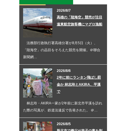
2026/8/7
高雄の「陸海空」競売が注目
遠東航空旅客機にマグロ漁船
法務部行政執行署高雄分署が8月5日（火）、
「陸海空」の品目をそろえた競売を開催。＠聯合
新聞網…
2026/8/6
2年に前にランタン飛ばし罰
金か 林志玲とAKIRA、平溪
で
林志玲・AKIRA一家が2年前に新北市平溪を訪れ
た際の写真が、鉄道法違反で告発された。 ＠…
2026/8/5
新北市で義父が息子の妻を刺