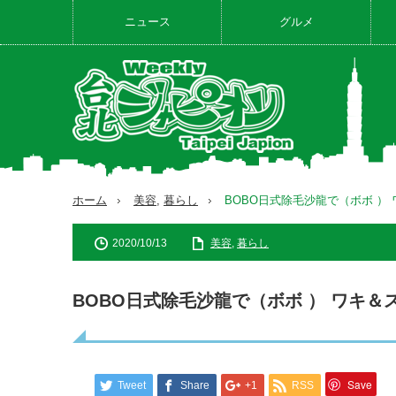
ニュース
グルメ
ホーム
美容
,
暮らし
BOBO日式除毛沙龍で（ボボ ）
2020/10/13
美容
,
暮らし
BOBO日式除毛沙龍で（ボボ ） ワキ＆
Save
Tweet
Share
+1
RSS