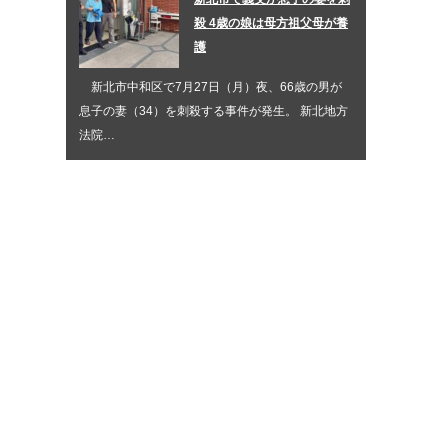
殺 4歳の娘は母方祖父母が養
護
新北市中和区で7月27日（月）夜、66歳の男が
息子の妻（34）を刺殺する事件が発生。 新北地方
法院…