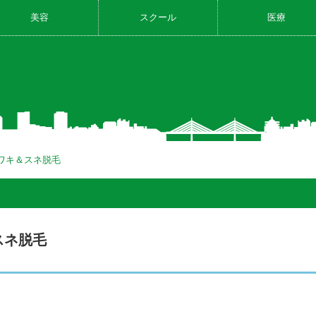
美容
スクール
医療
 ワキ＆スネ脱毛
スネ脱毛