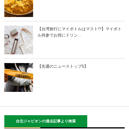
【台湾旅行にマイボトルはマスト!?】マイボト
ル持参でお得にドリン…
【先週のニューストップ5】
台北ジャピオンの過去記事より検索