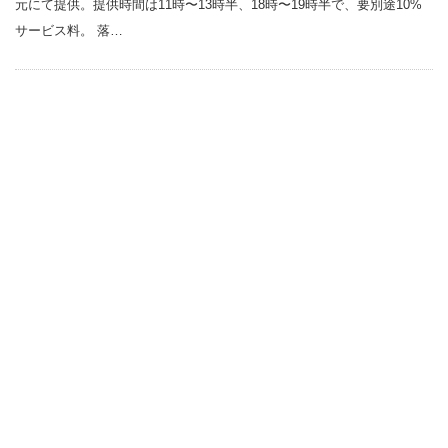
元にて提供。提供時間は11時〜13時半、18時〜19時半で、要別途10%
サービス料。 落…