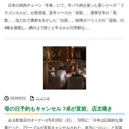
日本の焼肉チェーン「牛角」にて、牛バラ肉を使った新シリーズ「ド
ラゴンカルビ」が新登場。旨辛ソースの「赤龍」、濃厚甘辛の「黒
龍」、塩だれで素材を生かした「白龍」、味噌ガーリックの「蒜龍」の
4種を展開し、網の上で焼くと牛カルビの芳醇な…
2026/5/22
ニュース
母の日予約もキャンセル 7卓が直前、店主嘆き
ある飲食店のオーナーが5月10日（日）、SNSに「今年は記録的な惨
事だった。7テーブルが直前キャンセルされた。本当につらい」と写真