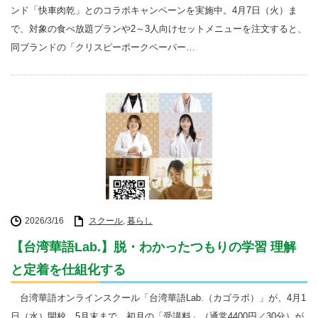
ンド「快車肉乾」とのコラボキャンペーンを実施中。4月7日（火）ま
で、対象の食べ放題プランや2～3人向けセットメニューを注文すると、
同ブランドの「クリスピーポークペーパー…
2026/3/16
スクール
,
暮らし
【台湾華語Lab.】脱・わかったつもりの学習 理解
と定着を仕組化する
台湾華語オンラインスクール「台湾華語Lab.（カゴラボ）」が、4月1
日（水）開校。5月末まで、初月の「受講料」（通常4400円／30分）が