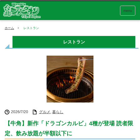
menu
ホーム
レストラン
レストラン
2026/7/20
グルメ
,
暮らし
【牛角】新作「ドラゴンカルビ」4種が登場 読者限
定、飲み放題が半額以下に