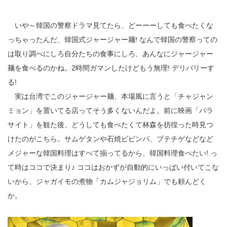
いや～韓国の警察ドラマ見てたら、どーーーしても食べたくな
っちゃったんだ、韓国式ジャージャー麺! なんで韓国の警察っての
は取り調べにしろ自分たちの食事にしろ、あんなにジャージャー
麺を食べるのかね。2時間ガマンしたけどもう無理! デリバリーす
る!
実は台湾でこのジャージャー麺、本場風に言うと「チャジャン
ミョン」を置いてる店ってそう多くないんだよ。前に映画「パラ
サイト」を観た後、どうしても食べたくて林森を彷徨った時見つ
けたのがこちら。サムゲタンや石焼ビビンバ、ブテチゲなどなど
メジャーな韓国料理はすべて揃ってるから、韓国料理食べたい! っ
て時はココで決まり♪ ココはおかずが自動的にいっぱい付いてこな
いから、ジャガイモの煮物「カムジャジョリム」でも頼んどく
か。