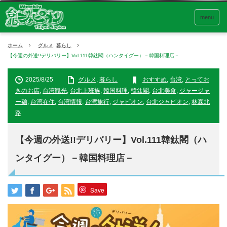
menu
ホーム
グルメ
,
暮らし
【今週の外送!!デリバリー】Vol.111韓鈦閣（ハンタイグー）－韓国料理店－
2025/8/25
グルメ
,
暮らし
おすすめ
,
台湾
,
とってお
きのお店
,
台湾観光
,
台北上班族
,
韓国料理
,
韓鈦閣
,
台北美食
,
ジャージャ
ー麺
,
台湾在住
,
台湾情報
,
台湾旅行
,
ジャピオン
,
台北ジャピオン
,
林森北
路
【今週の外送!!デリバリー】Vol.111韓鈦閣（ハ
ンタイグー）－韓国料理店－
Save