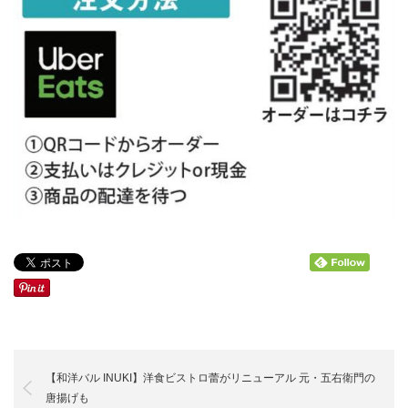
【和洋バル INUKI】洋食ビストロ蕾がリニューアル 元・五右衛門の
唐揚げも