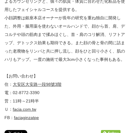
よるカウンセリングと、個々の肌質・体質に合わせた化粧品を使
用したフェイシャルコースを提供する。
小顔調整は銀座本店オーナーが長年の研究を重ね独自に開発し
た、外用・服用薬を使わないオールハンドで、顔から首、肩、デ
コルテや頭の筋肉まで揉みほぐし、首・肩のコリ解消、リフトア
ップ、デトックス効果も期待できる。また顔の骨と骨の間に詰ま
った老廃物をリンパと共に押し流し、顔をひと回り小さく、肌の
ハリもアップ。一度の施術で最大3cm小さくなった事例もある。
【お問い合わせ】
住：
大安区大安路一段98號3階
電：02-8772-3390
営：11時～21時半
Ｕ：
facia.com.tw
FB：
faciaginzatpe