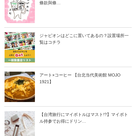
條款與條…
ジャピオンはどこに置いてあるの？設置場所一
覧はコチラ
アート×コーヒー 【台北当代美術館 MOJO
1921】
【台湾旅行にマイボトルはマスト!?】マイボト
ル持参でお得にドリン…