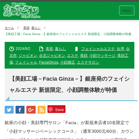
menu
ホーム
美容
,
暮らし
【美顔工場－Facia Ginza－】銀座発のフェイシャルエステ 新規限定、小顔調整体験が特価
2024/9/2
美容
,
暮らし
フェイシャルエステ
,
台湾
,
台
北市
,
ジャピオン
,
台北ジャピオン
,
エステ
,
美顔
,
小顔マッサージ
,
美顔工
場
,
フェイシャル
,
FaciaGinza
,
小顔矯正
,
エステサロン
【美顔工場－Facia Ginza－】銀座発のフェイシ
ャルエステ 新規限定、小顔調整体験が特価
Save
銀座の小顔・美顔専門サロン「Facia」が新規来店者10名限定で
「小顔マッサージベーシックコース」（通常3000元/60分、カウン