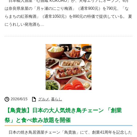
日本輸入酒屋「心酒蔵 KOKORO」が、天母エリアにオープン。6月
は奈良県泉屋の「月ヶ瀬のにごり梅酒」（通常900元）を790元、「な
らまちの紅茶梅酒」（通常1050元）を890元の特価で提供している。 夏
にうれしい発泡酒も…
2026/6/15
グルメ
,
暮らし
【鳥貴族】日本の大人気焼き鳥チェーン 「創業
祭」と食べ飲み放題を開催
日本の焼き鳥居酒屋チェーン「鳥貴族」にて、創業41周年を記念した