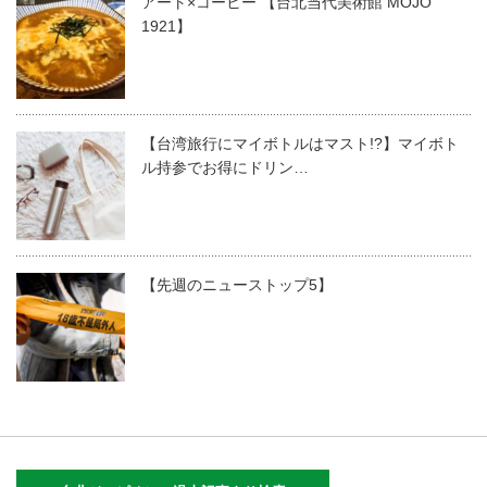
アート×コーヒー 【台北当代美術館 MOJO
1921】
【台湾旅行にマイボトルはマスト!?】マイボト
ル持参でお得にドリン…
【先週のニューストップ5】