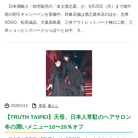
日本酒輸入・卸売販売の「友士酒之庭」が、6月22日（月）まで端午
節の割引キャンペーンを実施中。対象店舗は酒之庭本店のほか、忠孝
SOGO、松菸誠品、大葉高島屋、三井アウトレットパーク林口二館、三
井ショッピングパークららぽーと台中、大…
2026/1/12
美容
,
暮らし
【TRUTH TAIPEI】天母、日本人常駐のヘアサロン
冬の潤いメニュー10〜20％オフ