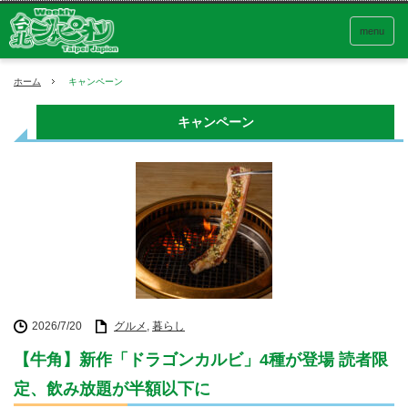
menu
ホーム
キャンペーン
キャンペーン
2026/7/20
グルメ
,
暮らし
【牛角】新作「ドラゴンカルビ」4種が登場 読者限
定、飲み放題が半額以下に