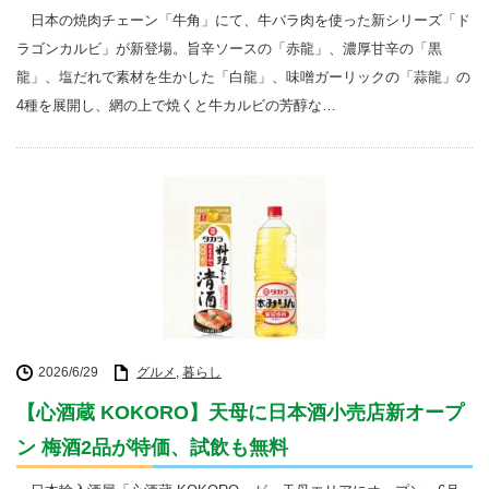
日本の焼肉チェーン「牛角」にて、牛バラ肉を使った新シリーズ「ド
ラゴンカルビ」が新登場。旨辛ソースの「赤龍」、濃厚甘辛の「黒
龍」、塩だれで素材を生かした「白龍」、味噌ガーリックの「蒜龍」の
4種を展開し、網の上で焼くと牛カルビの芳醇な…
2026/6/29
グルメ
,
暮らし
【心酒蔵 KOKORO】天母に日本酒小売店新オープ
ン 梅酒2品が特価、試飲も無料