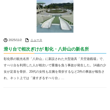
2025/11/2
ニュース
滑り台で相次ぎけが 彰化・八卦山の新名所
彰化県の観光名所「八卦山」に新設された大型遊具「天空遊戲場」で、
すべり台を利用した人が相次いで重傷を負う事故が発生した。14歳の少
女が足首を骨折、20代の女性も左腕を骨折するなど2件の事故が報告さ
れ、ネット上では「速すぎるすべり台」…