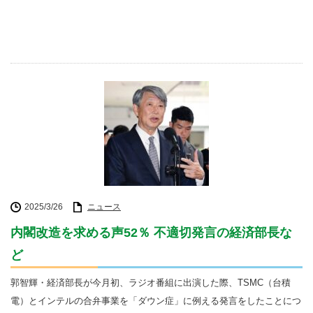
2025/3/26
ニュース
内閣改造を求める声52％ 不適切発言の経済部長な
ど
郭智輝・経済部長が今月初、ラジオ番組に出演した際、TSMC（台積
電）とインテルの合弁事業を「ダウン症」に例える発言をしたことにつ