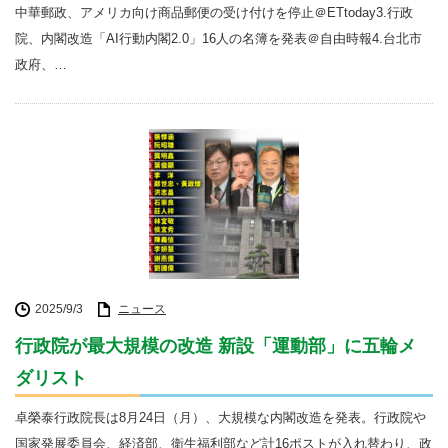
中華郵政、アメリカ向け商品郵便の受け付けを停止＠ETtoday3.行政
院、内閣改造「AI行動内閣2.0」16人の名簿を発表＠自由時報4.台北市
政府、…
2025/9/3
ニュース
行政院が最大規模の改造 新設「運動部」に五輪メ
ダリスト
卓榮泰行政院長は8月24日（月）、大規模な内閣改造を発表。行政院や
国家発展委員会、経済部、衛生福利部など計16ポストが入れ替わり、政