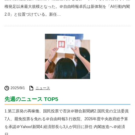
権発足以来最大規模となった。＠自由時報卓氏は新体制を「AI行動内閣
2.0」と位置づけている。新任…
2025/9/1
ニュース
先週のニュース TOP5
1.第三原発の再稼働、国民投票で否決＠聯合新聞網2.国民党の立法委員
7人、罷免投票を免れる＠自由時報3.行政院、2026年度中央政府総予算
を承認＠Yahoo!新聞4.経済部長ら3人が同日に辞任 内閣改造へ＠経済
日…